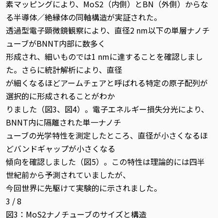
素マッピングにより、MoS2（内側）とBN（外側）からな
る半導体／絶縁体の同軸構造が実証された。
透過型電子顕微鏡観察により、直径2 nm以下の単層ナノチ
ューブがBNNT内部に数多く
形成され、細いものでは1 nmに達することを確認しまし
た。さらに統計解析により、直径
が細くなるほどアームチェアと呼ばれる特定の原子配列が
選択的に形成されることがわか
りました（図3、図4）。電子エネルギー損失分光により、
BNNT内に隔離された単一ナノチ
ューブの光学特性を測定したところ、直径が小さくなるほ
どバンドギャップが小さくなる
傾向を確認しました（図5）。この特性は理論的には四半
世紀前から予測されていましたが、
今回世界に先駆けて実験的に示されました。
3 / 8
図3：MoS2ナノチューブのサイズと構造