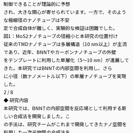
制御できることが理論的に予想
され、大きな関心が寄せられています。一方で、そのよう
な極細径のナノチューブは不安
定で合成自体が難しく、実験的な検証は困難でした。
図1：MoS2ナノチューブの径縮小と本研究の位置付け
従来のTMDナノチューブは多層構造（10 nm以上）が主流
であり、近年、BNNTやカーボンナノチューブの外壁
をテンプレートに利用した単層化（5〜10 nm）が進展して
きた。本研究ではBNNTの内部空間を利用し、さら
に小径（数ナノメートル以下）の単層ナノチューブを実現
した。
2 / 8
◆ 研究内容
本研究では、BNNTの内部空間を反応場として利用する新
しい合成法を開発しました。こ
の手法は、研究チームがこれまで開発してきたナノ空間を
利用した一次元物質の合成法を