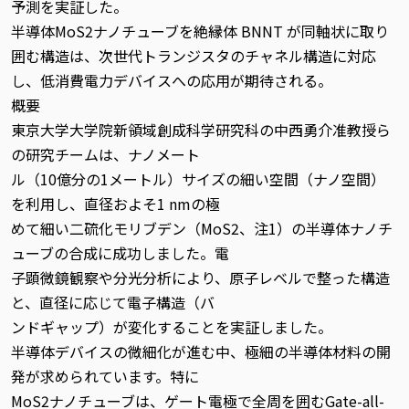
予測を実証した。
半導体MoS2ナノチューブを絶縁体 BNNT が同軸状に取り
囲む構造は、次世代トランジスタのチャネル構造に対応
し、低消費電力デバイスへの応用が期待される。
概要
東京大学大学院新領域創成科学研究科の中西勇介准教授ら
の研究チームは、ナノメート
ル（10億分の1メートル）サイズの細い空間（ナノ空間）
を利用し、直径およそ1 nmの極
めて細い二硫化モリブデン（MoS2、注1）の半導体ナノチ
ューブの合成に成功しました。電
子顕微鏡観察や分光分析により、原子レベルで整った構造
と、直径に応じて電子構造（バ
ンドギャップ）が変化することを実証しました。
半導体デバイスの微細化が進む中、極細の半導体材料の開
発が求められています。特に
MoS2ナノチューブは、ゲート電極で全周を囲むGate-all-