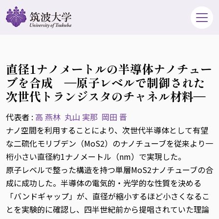
直径1ナノメートルの半導体ナノチュー
ブを合成 ―原子レベルで制御された
次世代トランジスタのチャネル材料―
代表者 :
高 燕林
丸山 実那
岡田 晋
ナノ空間を利用することにより、次世代半導体として有望
な二硫化モリブデン（MoS2）のナノチューブを従来より一
桁小さい直径約1ナノメートル（nm）で実現した。
原子レベルで整った構造を持つ単層MoS2ナノチューブの合
成に成功した。半導体の電気的・光学的な性質を決める
「バンドギャップ」が、直径が縮小するほど小さくなるこ
とを実験的に確認し、四半世紀前から提唱されていた理論