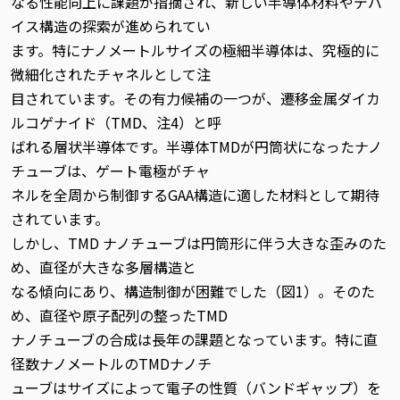
なる性能向上に課題が指摘され、新しい半導体材料やデバ
イス構造の探索が進められてい
ます。特にナノメートルサイズの極細半導体は、究極的に
微細化されたチャネルとして注
目されています。その有力候補の一つが、遷移金属ダイカ
ルコゲナイド（TMD、注4）と呼
ばれる層状半導体です。半導体TMDが円筒状になったナノ
チューブは、ゲート電極がチャ
ネルを全周から制御するGAA構造に適した材料として期待
されています。
しかし、TMD ナノチューブは円筒形に伴う大きな歪みのた
め、直径が大きな多層構造と
なる傾向にあり、構造制御が困難でした（図1）。そのた
め、直径や原子配列の整ったTMD
ナノチューブの合成は長年の課題となっています。特に直
径数ナノメートルのTMDナノチ
ューブはサイズによって電子の性質（バンドギャップ）を