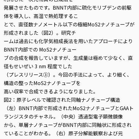
発展させたものです。BNNT内部に硫化モリブデンの前駆
体を導入し、高温で熱処理するこ
とで、直径数ナノメートル以下の極細MoS2ナノチューブが
形成されました（図2）。研究チ
ームは過去にも化学気相成長法を用いたアプローチにより
BNNT内部での MoS2ナノチュー
ブの合成を報告していますが、生成量は極めて少なく、直
径もせいぜい 3 nm 程度でした
（プレスリリース③）。今回の手法によって、より細く、
構造の整ったMoS2ナノチューブを
高い収率で合成できるようになりました。
図2：原子レベルで確認された同軸ナノチューブ構造
（左）BNNT内部で形成されたMoS2ナノチューブとGAAト
ランジスタのチャネル。（中央）透過型電子顕微鏡像
から、単層ナノチューブがBNNT内部に同軸状に形成され
ていることがわかる。（右）原子分解能観察および元