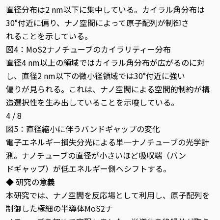
直径分布は2 nm以下に集中している。カイラル角分布は
30°付近に偏り、ナノ空間によって原子配列が制御さ
れることを示している。
図4：MoS2ナノチューブのカイラリティー分布
直径4 nm以上の領域ではカイラル角分布が広がるのに対
し、直径2 nm以下の微小径領域では30°付近に強い
偏りが見られる。これは、ナノ空間による空間的制約が構
造選択性を生み出していることを示唆している。
4 / 8
図5：直径縮小に伴うバンドギャップの変化
電子エネルギー損失分光による単一ナノチューブの光学計
測。ナノチューブの直径が小さいほど吸収端（バン
ドギャップ）が低エネルギー側へシフトする。
◆ 研究の意義
本研究では、ナノ空間を反応場として利用し、原子配列を
制御した極細の半導体MoS2ナ