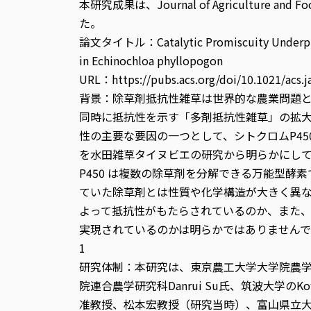
本研究成果は、Journal of Agriculture and
た。
論文タイトル：Catalytic Promiscuity Underpins 
in Echinochloa phyllopogon
URL：https://pubs.acs.org/doi/10.1021/acs.j
背景：除草剤抵抗性雑草は世界的な農業問題
同時に抵抗性を示す「多剤抵抗性雑草」の拡
性の主要な要因の一つとして、シトクロムP45
を水田雑草タイヌビエの研究から明らかにし
P450 は複数の除草剤を分解できる万能型酵
ていた除草剤とは性質や化学構造が大きく異
よって抵抗性がもたらされているのか、また
実現されているのかは明らかではありません
1
研究体制：本研究は、東京農工大学大学院農
院連合農学研究科Danrui Su氏、筑波大学のKow
准教授、松本宏教授（研究当時）、富山県立大学の