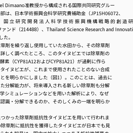
Gracel Dimaano准教授から構成される国際共同研究グルー
は、日本学術振興会科学研究費補助金（JP15H06072、
、 国 立 研 究 開 発 法 人 科 学 技 術 振 興 機 構 戦 略 的 創 造 研
488）、Thailand Science Research and Innovati
ました。
除草剤を繰り返し使用していた水田から、その除草剤
。詳しく調べたところ、このタイヌビエでは除草剤の
（CYP81A12およびCYP81A21）が過剰に作ら
のタイヌビエが、これまで使用されたことのない合成
とを明らかにしました（図1）。このことは、過去に
した分解能力が、将来導入される新しい除草剤も分解
力学シミュレーションなどを用いた解析により、なぜ
を認識・分解できるのか、そのしくみの一端を明らか
見つかった除草剤抵抗性タイヌビエを用いて行われま
の除草剤に抵抗性を獲得したタイヌビエが日本でも見