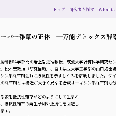
トップ
研究者を探す
What i
スーパー雑草の正体 ―万能デトックス酵
御科学部門の岩上哲史准教授、筑波大学計算科学研究センターのKow
授、松本宏教授（研究当時）、富山県立大学工学部の山口拓也
シン系除草剤注1)に抵抗性を示すしくみを解明しました。タ
他の除草剤とは構造が大きく異なる合成オーキシン系除草剤も
いる多剤抵抗性雑草がどのようにして生まれ
り、抵抗性雑草の発生予測や抵抗性を回避し
れます。