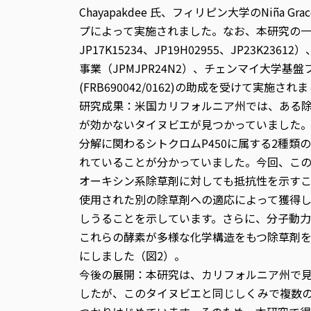
Chayapakdee 氏、フィリピン大学のNiña 
プによって実施されました。なお、本研究の一部
JP17K15234、JP19H02955、JP23K23612）
事業（JPMJPR24N2）、チェンマイ大学基盤ファンド（214
(FRB690042/0162)の助成を受けて実施され
研究成果：米国カリフォルニア州では、ある
が効かないタイヌビエが見つかっていました
分解に関わるシトクロムP450に属する2種類の酵素
れていることが分かっていました。今回、こ
オーキシン系除草剤に対しても抵抗性を示すこ
使用された別の除草剤への適応によって獲得
しうることを示しています。さらに、分子動
これらの酵素が多様な化学構造をもつ除草剤
にしました（図2）。
今後の展開：本研究は、カリフォルニア州で
したが、このタイヌビエと同じしくみで複数