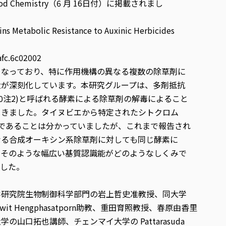
 Food Chemistry（6 月 16日付）に掲載されまし
Metabolic Resistance to Auxinic Herbicides
afc.6c02002
となっており、特に作用機構の異なる複数の除草剤に
大が深刻化しています。本研究グループは、多剤抵抗
0注2)と呼ばれる酵素による除草剤の解毒によること
てきました。タイヌビエから特定されたシトクロム
素であることは分かっていましたが、これまで報告され
なる合成オーキシン系除草剤に対しても同じ酵素に
、そのような幅広い基質認識能がどのようなしくみで
でした。
学研究院生物制御科学部門の岩上哲史准教授、同大学
it Hengphasatporn助教、重田育照教授、春原由香里
山口拓也講師、チェンマイ大学の Pattarasuda