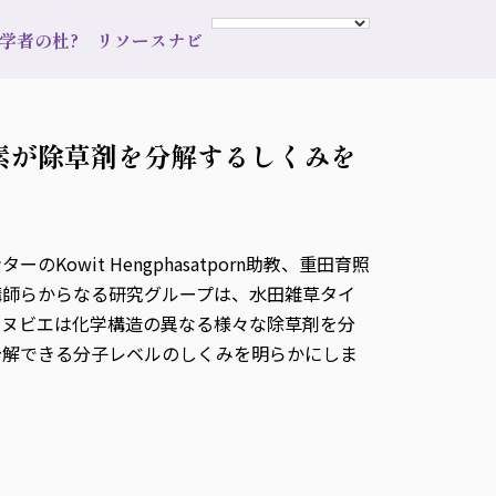
s 学者の杜?
リソースナビ
素が除草剤を分解するしくみを
it Hengphasatporn助教、重田育照
講師らからなる研究グループは、水田雑草タイ
イヌビエは化学構造の異なる様々な除草剤を分
分解できる分子レベルのしくみを明らかにしま