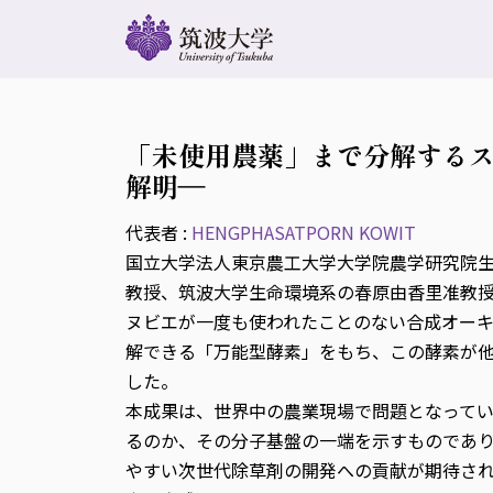
「未使用農薬」まで分解する
解明―
代表者 :
HENGPHASATPORN KOWIT
国立大学法人東京農工大学大学院農学研究院生物制
教授、筑波大学生命環境系の春原由香里准教
ヌビエが一度も使われたことのない合成オーキ
解できる「万能型酵素」をもち、この酵素が
した。
本成果は、世界中の農業現場で問題となって
るのか、その分子基盤の一端を示すものであ
やすい次世代除草剤の開発への貢献が期待さ