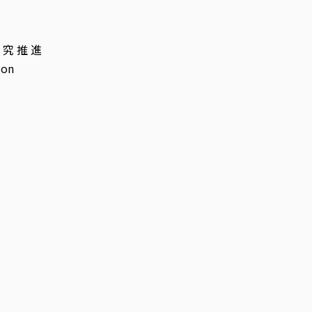
 究 推 進
on