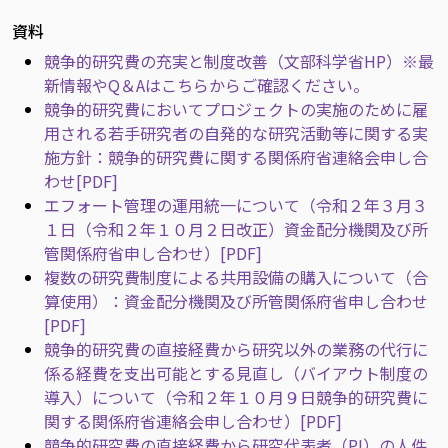
資料
競争的研究費の充実と制度改善（文部科学省HP）※最
新情報やQ＆Aはこちらからご確認ください。
競争的研究費においてプロジェクトの実施のために雇
用される若手研究者の自発的な研究活動等に関する実
施方針：競争的研究費に関する関係府省連絡会申し合
わせ[PDF]
エフォート管理の運用統一について（令和２年３月３
１日（令和２年１０月２日改正）資金配分機関及び所
管関係府省申し合わせ）[PDF]
複数の研究費制度による共用設備の購入について（合
算使用）：資金配分機関及び所管関係府省申し合わせ
[PDF]
競争的研究費の直接経費から研究以外の業務の代行に
係る経費を支出可能とする見直し（バイアウト制度の
導入）について（令和２年１０月９日競争的研究費に
関する関係府省連絡会申し合わせ）[PDF]
競争的研究費の直接経費から研究代表者（PI）の人件