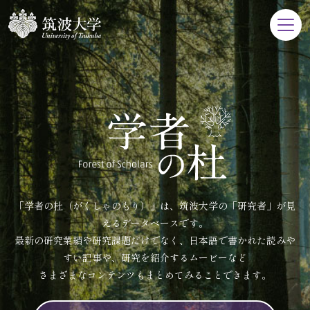
「学者の杜（がくしゃのもり）」は、筑波大学の「研究者」が見
えるデータベースです。
最新の研究業績や研究課題だけでなく、日本語で書かれた読みや
すい記事や、研究を紹介するムービーなど
さまざまなコンテンツもまとめてみることできます。