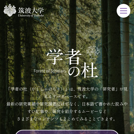
「学者の杜（がくしゃのもり）」は、筑波大学の「研究者」が見
えるデータベースです。
最新の研究業績や研究課題だけでなく、日本語で書かれた読みや
すい記事や、研究を紹介するムービーなど
さまざまなコンテンツもまとめてみることできます。