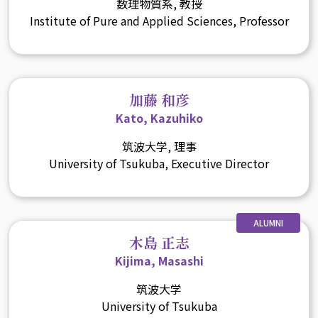
数理物質系, 教授
Institute of Pure and Applied Sciences, Professor
加藤 和彦
Kato, Kazuhiko
筑波大学, 理事
University of Tsukuba, Executive Director
ALUMNI
木島 正志
Kijima, Masashi
筑波大学
University of Tsukuba