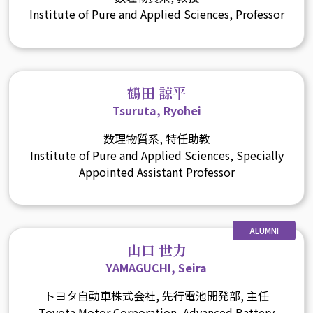
Institute of Pure and Applied Sciences, Professor
鶴田 諒平
Tsuruta, Ryohei
数理物質系, 特任助教
Institute of Pure and Applied Sciences, Specially
Appointed Assistant Professor
ALUMNI
山口 世力
YAMAGUCHI, Seira
トヨタ自動車株式会社, 先行電池開発部, 主任
Toyota Motor Corporation, Advanced Battery