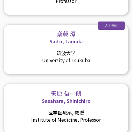
Professor
ALUMNI
斎藤 環
Saito, Tamaki
筑波大学
University of Tsukuba
笹原 信一朗
Sasahara, Shinichiro
医学医療系, 教授
Institute of Medicine, Professor