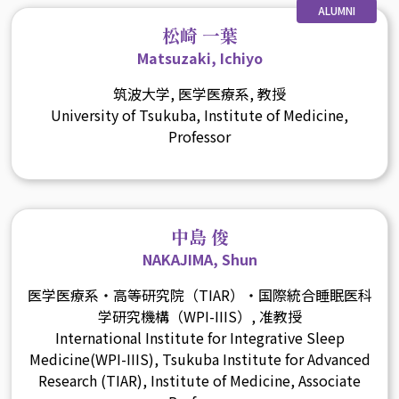
ALUMNI
松崎 一葉
Matsuzaki, Ichiyo
筑波大学, 医学医療系, 教授
University of Tsukuba, Institute of Medicine,
Professor
中島 俊
NAKAJIMA, Shun
医学医療系・高等研究院（TIAR）・国際統合睡眠医科
学研究機構（WPI-IIIS）, 准教授
International Institute for Integrative Sleep
Medicine(WPI-IIIS), Tsukuba Institute for Advanced
Research (TIAR), Institute of Medicine, Associate