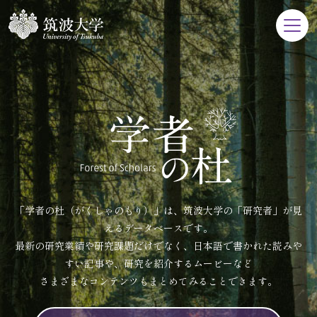
「学者の杜（がくしゃのもり）」は、筑波大学の「研究者」が見
えるデータベースです。
最新の研究業績や研究課題だけでなく、日本語で書かれた読みや
すい記事や、研究を紹介するムービーなど
さまざまなコンテンツもまとめてみることできます。