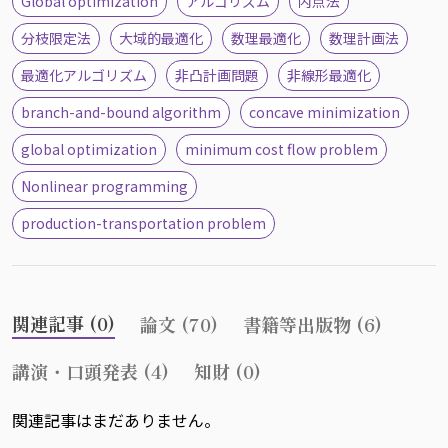
Global optimization
アルゴリズム
内点法
分枝限定法
大域的最適化
数理最適化
数理計画法
最適化アルゴリズム
非凸計画問題
非線形最適化
branch-and-bound algorithm
concave minimization
global optimization
minimum cost flow problem
Nonlinear programming
production-transportation problem
関連記事 (0)
論文 (70)
書籍等出版物 (6)
講演・口頭発表 (4)
知財 (0)
関連記事はまだありません。