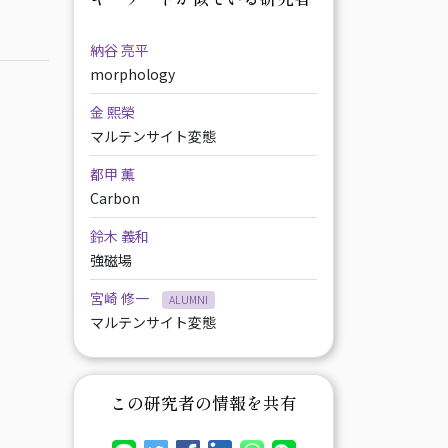
納谷 亮平
morphology
金 熙榮
マルテンサイト変態
都甲 薫
Carbon
鈴木 義和
強磁場
宮崎 修一
ALUMNI
マルテンサイト変態
この研究者の情報を共有