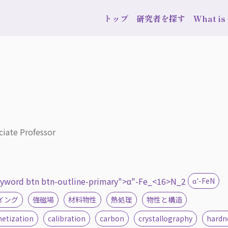
トップ
研究者を探す
What i
ciate Professor
eyword btn btn-outline-primary">α"-Fe_<16>N_2
α'-FeN
イング
強磁場
材料物性
熱処理
物性と構造
etization
calibration
carbon
crystallography
hardn