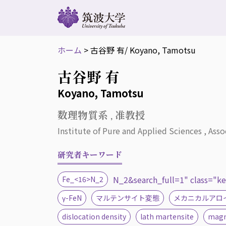
ホーム
>
古谷野 有
/ Koyano, Tamotsu
古谷野 有
Koyano, Tamotsu
数理物質系 , 准教授
Institute of Pure and Applied Sciences , Asso
研究者キーワード
N_2&search_full=1" class="k
Fe_<16>N_2
γ-FeN
マルテンサイト変態
メカニカルアロ
dislocation density
lath martensite
magn