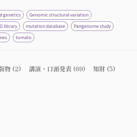
d genetics
Genomic structural variation
 library
mutation database
Pangenome study
mes
tomato
物 (2)
講演・口頭発表 (69)
知財 (5)