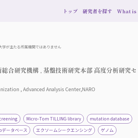
トップ
研究者を探す
What i
波大学が主たる所属機関ではありません
総合研究機構 , 基盤技術研究本部 高度分析研究セ
nization , Advanced Analysis Center,NARO
screening
Micro-Tom TILLING library
mutation database
ebデータベース
エクソームシークエンシング
ゲノム