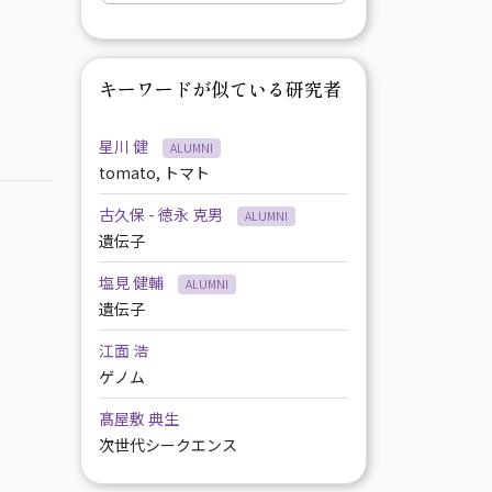
キーワードが似ている研究者
星川 健
ALUMNI
tomato, トマト
古久保 - 徳永 克男
ALUMNI
遺伝子
塩見 健輔
ALUMNI
遺伝子
江面 浩
ゲノム
髙屋敷 典生
次世代シークエンス