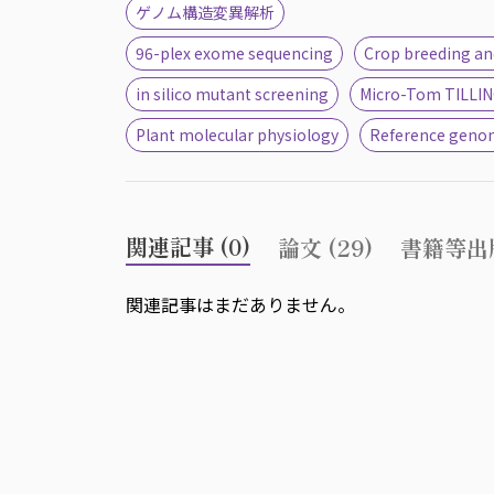
ゲノム構造変異解析
96-plex exome sequencing
Crop breeding an
in silico mutant screening
Micro-Tom TILLING
Plant molecular physiology
Reference geno
関連記事 (0)
論文 (29)
書籍等出版
関連記事はまだありません。