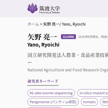
ホーム
>
矢野 亮一
/ Yano, Ryoichi
矢野 亮一
ALUMNI
2026年8月現在、筑
Yano, Ryoichi
国立研究開発法人農業・食品産業技術
ー
National Agriculture and Food Research Orga
研究者キーワード
96-plex exome sequencing
in silico mutant 
Pangenome (パンゲノム研究)
tomato
W