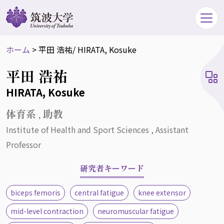
ホーム
>
平田 浩祐
/ HIRATA, Kosuke
平田 浩祐
HIRATA, Kosuke
体育系 , 助教
Institute of Health and Sport Sciences , Assistant
Professor
研究者キーワード
biceps femoris
central fatigue
knee extensor
mid-level contraction
neuromuscular fatigue