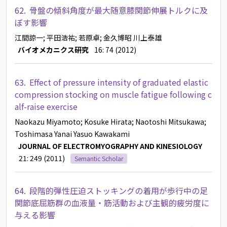
62.
骨盤の傾斜角度が最大随意膝関節伸展トルクに及
ぼす影響
江間諒一
; 平田浩祐
; 若原卓
; 金久博昭
川上泰雄
バイオメカニクス研究
16: 74 (2012)
63.
Effect of pressure intensity of graduated elastic
compression stocking on muscle fatigue following c
alf-raise exercise
Naokazu Miyamoto
; Kosuke Hirata
; Naotoshi Mitsukawa
;
Toshimasa Yanai
Yasuo Kawakami
JOURNAL OF ELECTROMYOGRAPHY AND KINESIOLOGY
21: 249 (2011)
Semantic Scholar
64.
段階的弾性圧迫ストッキングの着用が歩行中の足
関節底屈筋群の血液量・筋活動および主観的疲労度に
与える影響