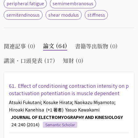
peripheral fatigue
semimembranosus
semitendinosus
shear modulus
stiffness
論文 (64)
関連記事 (0)
書籍等出版物 (0)
講演・口頭発表 (17)
知財 (0)
61.
Effect of conditioning contraction intensity on p
ostactivation potentiation is muscle dependent
Atsuki Fukutani
; Kosuke Hirata
; Naokazu Miyamoto
;
Hiroaki Kanehisa
(+1 著者)
Yasuo Kawakami
JOURNAL OF ELECTROMYOGRAPHY AND KINESIOLOGY
24: 240 (2014)
Semantic Scholar