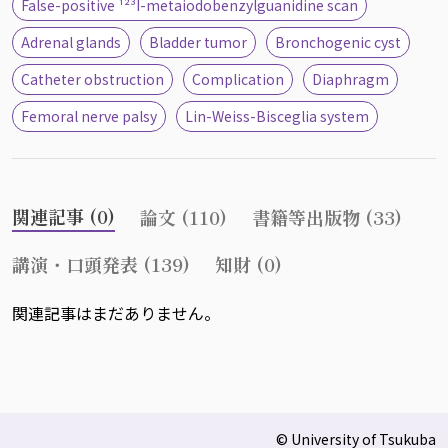
False-positive ¹²³I-metaiodobenzylguanidine scan
Adrenal glands
Bladder tumor
Bronchogenic cyst
Catheter obstruction
Complication
Diaphragm
Femoral nerve palsy
Lin-Weiss-Bisceglia system
関連記事 (0)
論文 (110)
書籍等出版物 (33)
講演・口頭発表 (139)
知財 (0)
関連記事はまだありません。
© University of Tsukuba