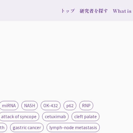
トップ
研究者を探す
What i
miRNA
NASH
OK-432
p62
RNP
attack of syncope
cetuximab
cleft palate
uth
gastric cancer
lymph-node metastasis