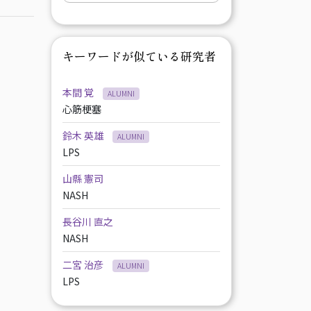
キーワードが似ている研究者
本間 覚
ALUMNI
心筋梗塞
鈴木 英雄
ALUMNI
LPS
山縣 憲司
NASH
長谷川 直之
NASH
二宮 治彦
ALUMNI
LPS