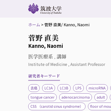
ホーム
>
菅野 直美
/ Kanno, Naomi
菅野 直美
Kanno, Naomi
医学医療系 , 講師
Institute of Medicine , Assistant Professor
研究者キーワード
舌癌
LC3A
LC3B
LPS
microRNA
tongue cancer
adenocarcinoma
adult
CSS （carotid sinus syndrome）
floor of mo