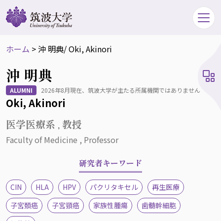
ホーム
>
沖 明典
/ Oki, Akinori
沖 明典
ALUMNI
2026年8月現在、筑波大学が主たる所属機関ではありません
Oki, Akinori
医学医療系 , 教授
Faculty of Medicine , Professor
研究者キーワード
CIN
HLA
HPV
パクリタキセル
再生医療
子宮頚癌
子宮頸癌
家族性腫瘍
歯髄幹細胞