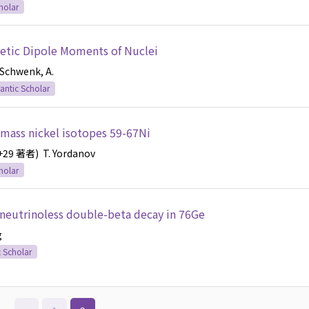
holar
etic Dipole Moments of Nuclei
Schwenk, A.
ntic Scholar
mass nickel isotopes 59-67Ni
+29 著者)
T. Yordanov
holar
f neutrinoless double-beta decay in 76Ge
g
 Scholar