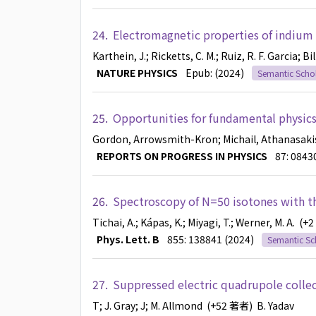
24.
Electromagnetic properties of indium 
Karthein, J.
; Ricketts, C. M.
; Ruiz, R. F. Garcia
; Bi
NATURE PHYSICS
Epub: (2024)
Semantic Scho
25.
Opportunities for fundamental physics
Gordon, Arrowsmith-Kron
; Michail, Athanasa
REPORTS ON PROGRESS IN PHYSICS
87: 0843
26.
Spectroscopy of N=50 isotones with t
Tichai, A.
; Kápas, K.
; Miyagi, T.
; Werner, M. A.
(+2
Phys. Lett. B
855: 138841 (2024)
Semantic Sc
27.
Suppressed electric quadrupole collect
T
; J. Gray
; J
; M. Allmond
(+52 著者)
B. Yadav