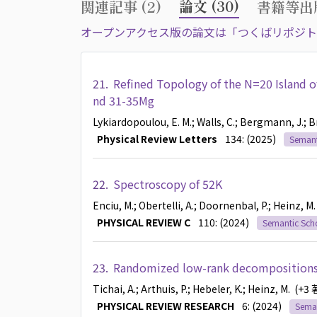
論文 (30)
関連記事 (2)
書籍等出版
オープンアクセス版の論文は「つくばリポジト
21.
Refined Topology of the N=20 Island o
nd 31-35Mg
Lykiardopoulou, E. M.
; Walls, C.
; Bergmann, J.
; B
Physical Review Letters
134: (2025)
Semant
22.
Spectroscopy of 52K
Enciu, M.
; Obertelli, A.
; Doornenbal, P.
; Heinz, M.
PHYSICAL REVIEW C
110: (2024)
Semantic Sch
23.
Randomized low-rank decompositions o
Tichai, A.
; Arthuis, P.
; Hebeler, K.
; Heinz, M.
(+3
PHYSICAL REVIEW RESEARCH
6: (2024)
Seman