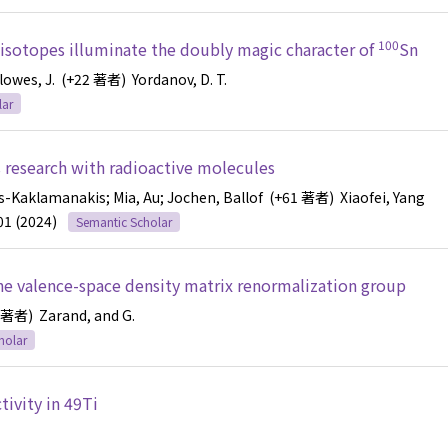
100
isotopes illuminate the doubly magic character of
Sn
llowes, J.
(+22 著者)
Yordanov, D. T.
lar
 research with radioactive molecules
kis-Kaklamanakis
; Mia, Au
; Jochen, Ballof
(+61 著者)
Xiaofei, Yang
01 (2024)
Semantic Scholar
he valence-space density matrix renormalization group
 著者)
Zarand, and G.
holar
ivity in 49Ti