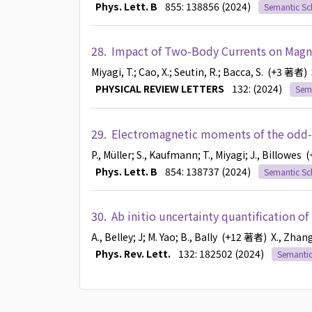
Phys. Lett. B
855: 138856 (2024)
Semantic Sc
28.
Impact of Two-Body Currents on Magn
Miyagi, T.
; Cao, X.
; Seutin, R.
; Bacca, S.
(+3 著者)
PHYSICAL REVIEW LETTERS
132: (2024)
Sema
29.
Electromagnetic moments of the odd-
P., Müller
; S., Kaufmann
; T., Miyagi
; J., Billowes
(
Phys. Lett. B
854: 138737 (2024)
Semantic Sc
30.
Ab initio uncertainty quantification o
A., Belley
; J
; M. Yao
; B., Bally
(+12 著者)
X., Zhan
Phys. Rev. Lett.
132: 182502 (2024)
Semantic