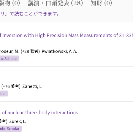
物 (0)
講演・口頭発表 (28)
知財 (0)
リ」で読むことができます。
f Inversion with High Precision Mass Measurements of 31-33
rodeur, M.
(+28 著者)
Kwiatkowski, A. A.
ic Scholar
(+76 著者)
Zanetti, L.
olar
f nuclear three-body interactions
 著者)
Zurek, L.
tic Scholar