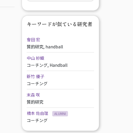
キーワードが似ている研究者
會田 宏
質的研究, handball
中山 紗織
コーチング, Handball
新竹 優子
コーチング
末森 咲
質的研究
橋本 佐由理
ALUMNI
コーチング