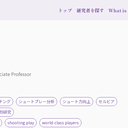
トップ
研究者を探す
What i
ciate Professor
チング
シュートプレー分析
シュート力向上
セルビア
的研究
shooting play
world-class players