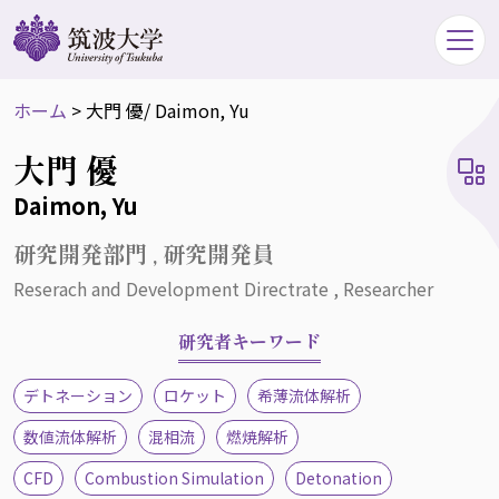
ホーム
>
大門 優
/ Daimon, Yu
大門 優
Daimon, Yu
研究開発部門 , 研究開発員
Reserach and Development Directrate , Researcher
研究者キーワード
デトネーション
ロケット
希薄流体解析
数値流体解析
混相流
燃焼解析
CFD
Combustion Simulation
Detonation