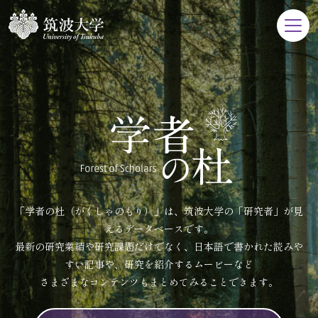
「学者の杜（がくしゃのもり）」は、筑波大学の「研究者」が見
えるデータベースです。
最新の研究業績や研究課題だけでなく、日本語で書かれた読みや
すい記事や、研究を紹介するムービーなど
さまざまなコンテンツもまとめてみることできます。