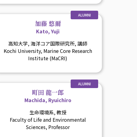
ALUMNI
加藤 悠爾
Kato, Yuji
高知大学, 海洋コア国際研究所, 講師
Kochi University, Marine Core Research
Institute (MaCRI)
ALUMNI
町田 龍一郎
Machida, Ryuichiro
生命環境系, 教授
Faculty of Life and Environmental
Sciences, Professor