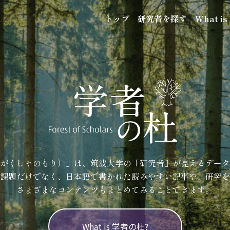
トップ
研究者を探す
What i
がくしゃのもり）」は、筑波大学の「研究者」が見えるデータ
課題だけでなく、日本語で書かれた読みやすい記事や、研究を
さまざまなコンテンツもまとめてみることできます。
What is 学者の杜?