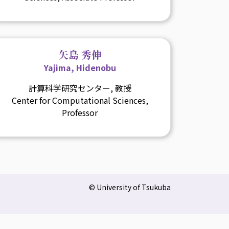
矢島 秀伸
Yajima, Hidenobu
計算科学研究センター, 教授
Center for Computational Sciences,
Professor
© University of Tsukuba