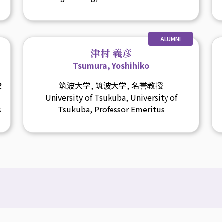
ALUMNI
津村 義彦
Tsumura, Yoshihiko
験
筑波大学, 筑波大学, 名誉教授
University of Tsukuba, University of
s
Tsukuba, Professor Emeritus