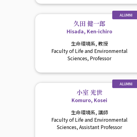
ALUMNI
久田 健一郎
Hisada, Ken-ichiro
生命環境系, 教授
Faculty of Life and Environmental
Sciences, Professor
ALUMNI
小室 光世
Komuro, Kosei
生命環境系, 講師
Faculty of Life and Environmental
Sciences, Assistant Professor