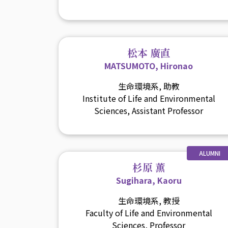
松本 廣直
MATSUMOTO, Hironao
生命環境系, 助教
Institute of Life and Environmental
Sciences, Assistant Professor
ALUMNI
杉原 薫
Sugihara, Kaoru
生命環境系, 教授
Faculty of Life and Environmental
Sciences, Professor