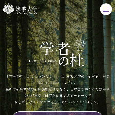
「学者の杜（がくしゃのもり）」は、筑波大学の「研究者」が見
えるデータベースです。
最新の研究業績や研究課題だけでなく、日本語で書かれた読みや
すい記事や、研究を紹介するムービーなど
さまざまなコンテンツもまとめてみることできます。