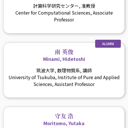
計算科学研究センター, 准教授
Center for Computational Sciences, Associate
Professor
ALUMNI
南 英俊
Minami, Hidetoshi
筑波大学, 数理物質系, 講師
University of Tsukuba, Institute of Pure and Applied
Sciences, Assistant Professor
守友 浩
Moritomo, Yutaka