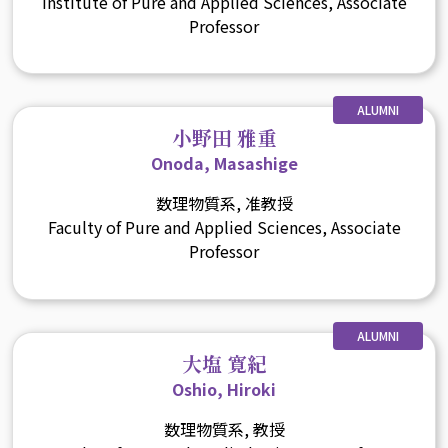
Institute of Pure and Applied Sciences, Associate
Professor
ALUMNI
小野田 雅重
Onoda, Masashige
数理物質系, 准教授
Faculty of Pure and Applied Sciences, Associate
Professor
ALUMNI
大塩 寛紀
Oshio, Hiroki
数理物質系, 教授