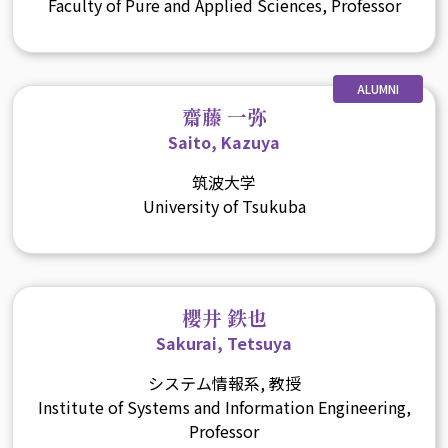
Faculty of Pure and Applied Sciences, Professor
ALUMNI
齋藤 一弥
Saito, Kazuya
筑波大学
University of Tsukuba
櫻井 鉄也
Sakurai, Tetsuya
システム情報系, 教授
Institute of Systems and Information Engineering,
Professor