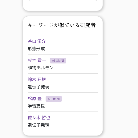
キーワードが似ている研究者
谷口 俊介
形態形成
杉本 貢一
ALUMNI
植物ホルモン
鈴木 石根
遺伝子発現
松原 豊
ALUMNI
学習支援
佐々木 哲也
遺伝子発現