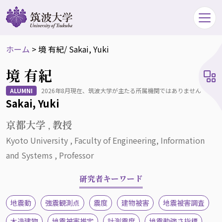
ホーム
>
境 有紀
/ Sakai, Yuki
境 有紀
ALUMNI
2026年8月現在、筑波大学が主たる所属機関ではありません
Sakai, Yuki
京都大学 , 教授
Kyoto University , Faculty of Engineering, Information
and Systems , Professor
研究者キーワード
地震動
強震観測点
震度
建物被害
地震被害調査
木造建物
地震被害推定
計測震度
地震動強さ指標