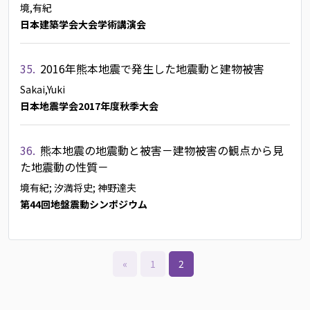
境,有紀
日本建築学会大会学術講演会
35.
2016年熊本地震で発生した地震動と建物被害
Sakai,Yuki
日本地震学会2017年度秋季大会
36.
熊本地震の地震動と被害－建物被害の観点から見
た地震動の性質－
境有紀
; 汐満将史
; 神野達夫
第44回地盤震動シンポジウム
«
1
2