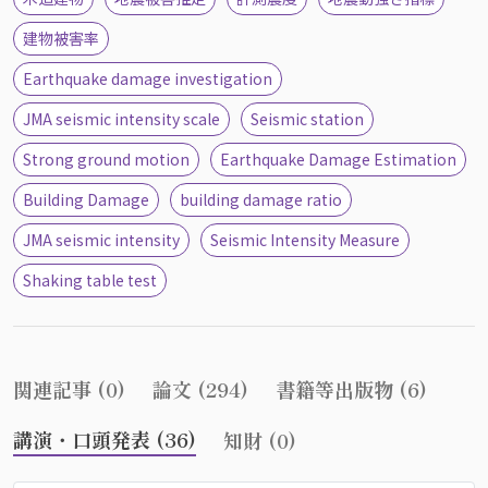
建物被害率
Earthquake damage investigation
JMA seismic intensity scale
Seismic station
Strong ground motion
Earthquake Damage Estimation
Building Damage
building damage ratio
JMA seismic intensity
Seismic Intensity Measure
Shaking table test
関連記事 (0)
論文 (294)
書籍等出版物 (6)
講演・口頭発表 (36)
知財 (0)