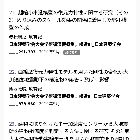
21.
超縮小木造模型の復元力特性に関する研究（その
3）めり込みのスケール効果の関係に着目した縮小模
型の作成
赤松勝之
; 境有紀
日本建築学会大会学術講演梗概集，構造III_日本建築学会
___291-292
2010年9月
招待有り
22.
曲線型復元力特性モデルを用いた剛性の変化が大
加速度地震動下の構造物の応答に及ぼす影響
飯塚裕暁
; 境有紀
日本建築学会大会学術講演梗概集，構造II_日本建築学会
___979-980
2010年9月
23.
建物に取り付けた単一加速度センサーから大地震
時の建物損傷度を判定する方法に関する研究 その3 実
大木造建物振動実験データを用いた地震前後の周期の