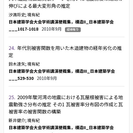
伸びによる最大変形角の推定
汐満将史
; 境有紀
日本建築学会大会学術講演梗概集，構造II_日本建築学会
___1017-1018
2010年9月
招待有り
24.
年代別被害関数を用いた木造建物の経年劣化の推
定
鈴木達矢
; 境有紀
日本建築学会大会学術講演梗概集，構造III_日本建築学会
___529-530
2010年9月
25.
2009年駿河湾の地震における瓦屋根被害による地
震動強さ分布の推定 その1 瓦被害率分布図の作成と瓦
被害率の被害関数の構築
新井健介
; 境有紀
日本建築学会大会学術講演梗概集，構造II_日本建築学会