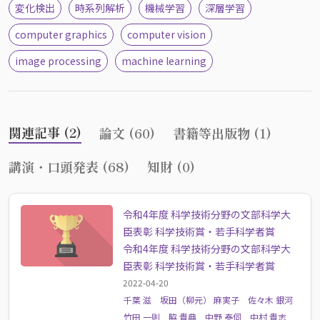
変化検出
時系列解析
機械学習
深層学習
computer graphics
computer vision
image processing
machine learning
関連記事 (2)
論文 (60)
書籍等出版物 (1)
講演・口頭発表 (68)
知財 (0)
令和4年度 科学技術分野の文部科学大
臣表彰 科学技術賞・若手科学者賞
令和4年度 科学技術分野の文部科学大
臣表彰 科学技術賞・若手科学者賞
2022-04-20
千葉 滋
坂田（柳元） 麻実子
佐々木 銀河
竹田 一則
脇 貴典
中野 泰伺
中村 貴志