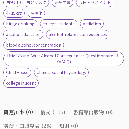
再使用
再発リスク
完全主義
心理アセスメント
心理尺度
標準化
binge drinking
college students
Addiction
alcohol education
alcohol-related consequences
blood alcohol concentration
Brief Young Adult Alcohol Consequences Questionnaire (B-
YAACQ)
Child Abuse
Clinical Social Psychology
college student
関連記事 (0)
論文 (105)
書籍等出版物 (9)
講演・口頭発表 (28)
知財 (0)