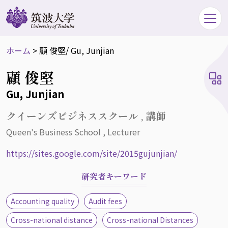
ホーム
>
顧 俊堅
/ Gu, Junjian
顧 俊堅
Gu, Junjian
クイーンズビジネススクール , 講師
Queen's Business School , Lecturer
https://sites.google.com/site/2015gujunjian/
研究者キーワード
Accounting quality
Audit fees
Cross-national distance
Cross-national Distances