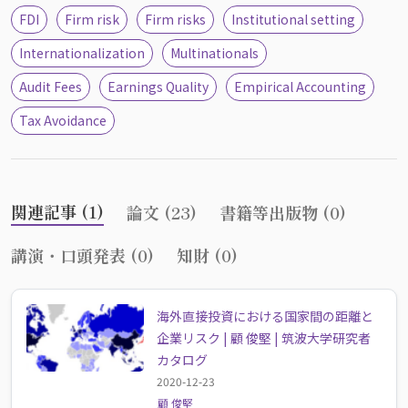
FDI
Firm risk
Firm risks
Institutional setting
Internationalization
Multinationals
Audit Fees
Earnings Quality
Empirical Accounting
Tax Avoidance
関連記事 (1)
論文 (23)
書籍等出版物 (0)
講演・口頭発表 (0)
知財 (0)
海外直接投資における国家間の距離と
企業リスク | 顧 俊堅 | 筑波大学研究者
カタログ
2020-12-23
顧 俊堅