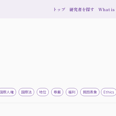
トップ
研究者を探す
What i
国際人権
国際法
地位
尊厳
福利
貧困表象
Ethics