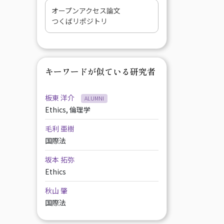
オープンアクセス論文
つくばリポジトリ
キーワードが似ている研究者
板東 洋介
ALUMNI
Ethics, 倫理学
毛利 亜樹
国際法
坂本 拓弥
Ethics
秋山 肇
国際法