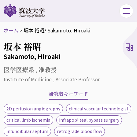
ホーム
>
坂本 裕昭
/ Sakamoto, Hiroaki
坂本 裕昭
Sakamoto, Hiroaki
医学医療系 , 准教授
Institute of Medicine , Associate Professor
研究者キーワード
2D perfusion angiography
clinical vascular technologist
critical limb ischemia
infrapopliteal bypass surgery
infundibular septum
retrograde blood flow