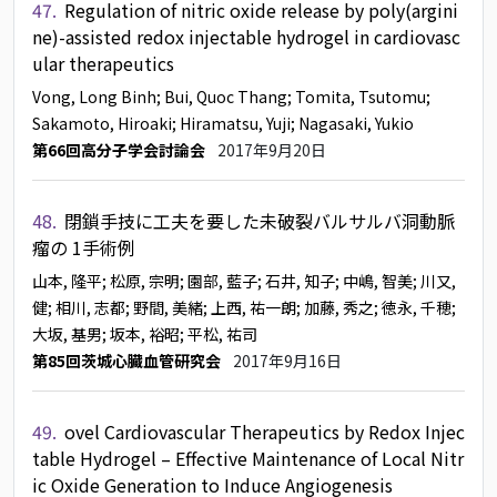
47.
Regulation of nitric oxide release by poly(argini
ne)-assisted redox injectable hydrogel in cardiovasc
ular therapeutics
Vong, Long Binh
; Bui, Quoc Thang
; Tomita, Tsutomu
;
Sakamoto, Hiroaki
; Hiramatsu, Yuji
; Nagasaki, Yukio
第66回高分子学会討論会
2017年9月20日
48.
閉鎖手技に工夫を要した未破裂バルサルバ洞動脈
瘤の 1手術例
山本, 隆平
; 松原, 宗明
; 園部, 藍子
; 石井, 知子
; 中嶋, 智美
; 川又,
健
; 相川, 志都
; 野間, 美緒
; 上西, 祐一朗
; 加藤, 秀之
; 徳永, 千穂
;
大坂, 基男
; 坂本, 裕昭
; 平松, 祐司
第85回茨城心臓血管研究会
2017年9月16日
49.
ovel Cardiovascular Therapeutics by Redox Injec
table Hydrogel – Effective Maintenance of Local Nitr
ic Oxide Generation to Induce Angiogenesis