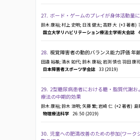
27.
ボード・ゲームのプレイが身体活動量に
鈴木 康裕
; 村上 史明
; 日浅 健太
; 高野 大
(+3 著者)
国立大学リハビリテーション療法士学術大会誌
28.
視覚障害者の動的バランス能力評価 年
田邉 裕基
; 清水 如代
; 鈴木 康裕
; 岩渕 慎也
羽田 康
日本障害者スポーツ学会誌
33 (2019)
29.
2型糖尿病患者における糖・脂質代謝お
療法の中期的効果
鈴木 康裕
; 鈴木 浩明
; 矢藤 繁
; 岩崎 仁
(+2 著者)
島
物理療法科学
26: 50 (2019)
30.
児童への肥満改善のための参加(ワーク