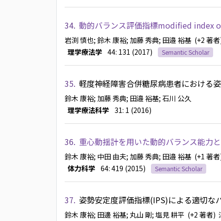
34.
動的バランス評価指標modified index of
岩渕 慎也
; 鈴木 康裕
; 加藤 秀典
; 田邉 裕基
(+2 著者
理学療法学
44: 131 (2017)
Semantic Scholar
35.
軽度神経障害合併糖尿病患者における姿
鈴木 康裕
; 加藤 秀典
; 田邉 裕基
; 石川 公久
理学療法科学
31: 1 (2016)
36.
重心動揺計を用いた動的バランス能力と
鈴木 康裕
; 中田 由夫
; 加藤 秀典
; 田邉 裕基
(+1 著者
体力科学
64: 419 (2015)
Semantic Scholar
37.
姿勢安定度評価指標(IPS)による適切
鈴木 康裕
; 田邊 裕基
; 丸山 剛
; 塩見 耕平
(+2 著者)