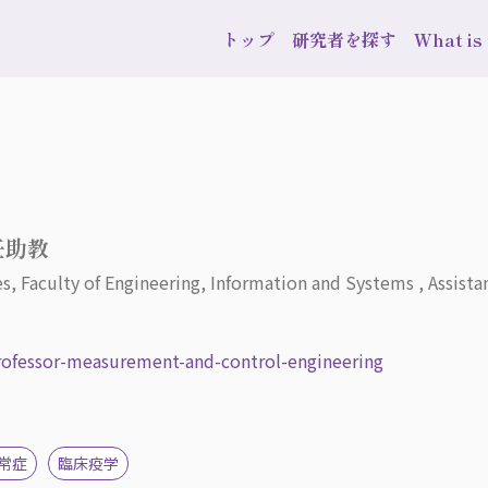
トップ
研究者を探す
What i
任助教
es, Faculty of Engineering, Information and Systems , Assista
professor-measurement-and-control-engineering
常症
臨床疫学