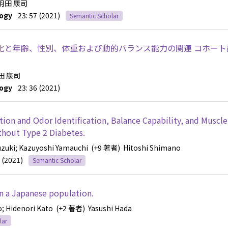
羽田 康司
ogy
23: 57 (2021)
Semantic Scholar
化と年齢、性別、体重および動的バランス能力の関連 コホート
田 康司
ogy
23: 36 (2021)
ion and Odor Identification, Balance Capability, and Muscle
thout Type 2 Diabetes.
uzuki
; Kazuyoshi Yamauchi
(+9 著者)
Hitoshi Shimano
 (2021)
Semantic Scholar
in a Japanese population.
o
; Hidenori Kato
(+2 著者)
Yasushi Hada
lar