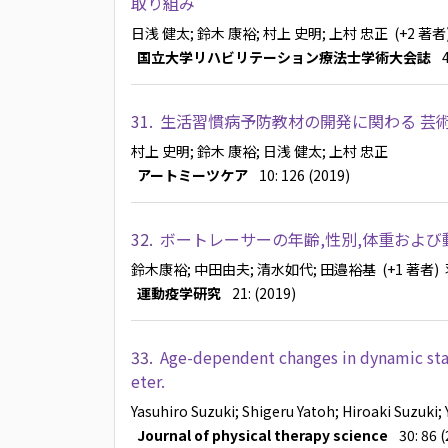
取り組み
日浅 健太
; 鈴木 康裕
; 村上 史明
; 上村 忠正
(+2 著者
国立大学リハビリテーション療法士学術大会誌
31.
生活習慣病予防教材の開発に関わる 芸
村上 史明
; 鈴木 康裕
; 日浅 健太
; 上村 忠正
アートミーツケア
10: 126 (2019)
32.
ボートレーサーの年齢,性別,体重および
鈴木康裕
; 中田由夫
; 清水如代
; 田邉裕基
(+1 著者)
運動疫学研究
21: (2019)
33.
Age-dependent changes in dynamic stan
eter.
Yasuhiro Suzuki
; Shigeru Yatoh
; Hiroaki Suzuki
;
Journal of physical therapy science
30: 86 