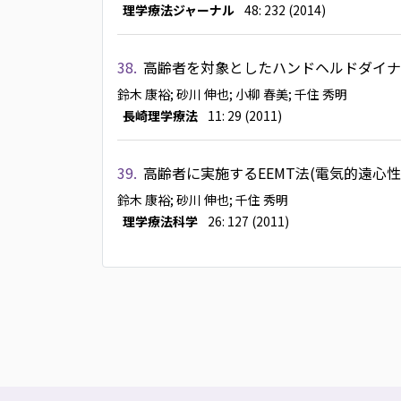
理学療法ジャーナル
48: 232 (2014)
38.
高齢者を対象としたハンドヘルドダイナ
鈴木 康裕
; 砂川 伸也
; 小柳 春美
; 千住 秀明
長崎理学療法
11: 29 (2011)
39.
高齢者に実施するEEMT法(電気的遠
鈴木 康裕
; 砂川 伸也
; 千住 秀明
理学療法科学
26: 127 (2011)