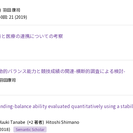
)
羽田 康司
40回: 21 (2019)
術と医療の連携についての考察
動的バランス能力と競技成績の関連-横断的調査による検討-
羽田康司
ding-balance ability evaluated quantitatively using a stab
 Yuuki Tanabe
(+2 著者)
Hitoshi Shimano
(2018)
Semantic Scholar