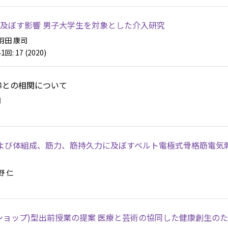
及ぼす影響 男子大学生を対象とした介入研究
羽田 康司
41回: 17 (2020)
齢との相関について
司
よび体組成、筋力、筋持久力に及ぼすベルト電極式骨格筋電気
野 仁
ショップ)型出前授業の提案 医療と芸術の協同した健康創生の