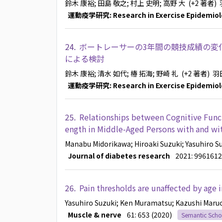
鈴木 康裕
; 田島 敬之
; 村上 史明
; 高野 大
(+2 著者)
運動疫学研究: Research in Exercise Epidemiol
24.
ボートレーサーの3年間の競技成績の変
による検討
鈴木 康裕
; 清水 如代
; 椿 拓海
; 野崎 礼
(+2 著者)
羽
運動疫学研究: Research in Exercise Epidemiol
25.
Relationships between Cognitive Funct
ength in Middle-Aged Persons with and wi
Manabu Midorikawa
; Hiroaki Suzuki
; Yasuhiro S
Journal of diabetes research
2021: 9961612
26.
Pain thresholds are unaffected by age 
Yasuhiro Suzuki
; Ken Muramatsu
; Kazushi Maru
Muscle & nerve
61: 653 (2020)
Semantic Scho