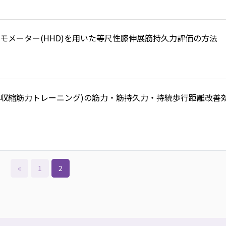
モメーター(HHD)を用いた等尺性膝伸展筋持久力評価の方法
心性収縮筋力トレーニング)の筋力・筋持久力・持続歩行距離改善
«
1
2