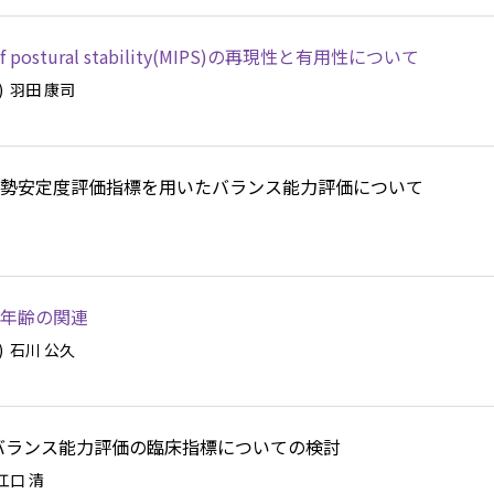
 postural stability(MIPS)の再現性と有用性について
)
羽田 康司
勢安定度評価指標を用いたバランス能力評価について
年齢の関連
)
石川 公久
なバランス能力評価の臨床指標についての検討
江口 清