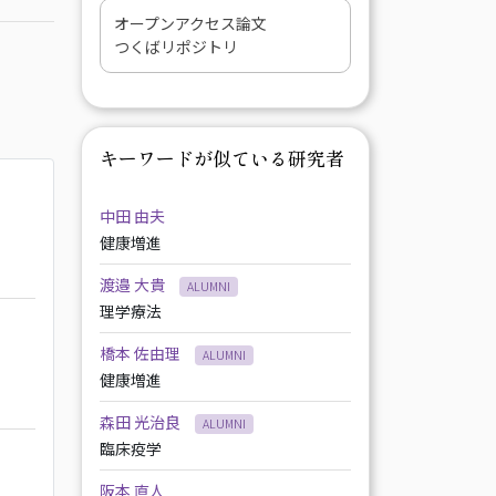
オープンアクセス論文
つくばリポジトリ
キーワードが似ている研究者
中田 由夫
健康増進
渡邉 大貴
ALUMNI
理学療法
橋本 佐由理
ALUMNI
健康増進
森田 光治良
ALUMNI
臨床疫学
阪本 直人