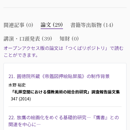
論文 (29)
関連記事 (0)
書籍等出版物 (14)
講演・口頭発表 (39)
知財 (0)
オープンアクセス版の論文は「つくばリポジトリ」で読む
ことができます。
21.
圓徳院所蔵《帝鑑図押絵貼屏風》の制作背景
水野 裕史
「礼拝空間における儒教美術の総合的研究」調査報告論文集
347 (2014)
22.
放鷹の絵画化をめぐる基礎的研究―『鷹書』との
関連を中心に―