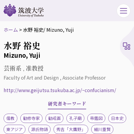
ホーム
>
水野 裕史
/ Mizuno, Yuji
水野 裕史
Mizuno, Yuji
芸術系 , 准教授
Faculty of Art and Design , Associate Professor
http://www.geijutsu.tsukuba.ac.jp/~confucianism/
研究者キーワード
儒教
勧修寺家
勧戒画
孔子廟
帝鑑図
日本史
東アジア
源氏物語
秀吉「大鷹野」
細川重賢