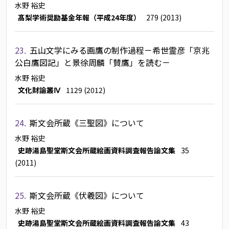
水野 裕史
髙梨学術奨励基金年報（平成24年度）
279 (2013)
23.
五山文学にみる画鷹の制作過程－希世霊彦「京兆
公白鷹図記」と景徐周麟「賛鷹」を読む－
水野 裕史
文化財論叢Ⅳ
1129 (2012)
24.
斯文会所蔵《三聖図》について
水野 裕史
史跡湯島聖堂斯文会所蔵絵画資料調査報告論文集
35
(2011)
25.
斯文会所蔵《伏羲図》について
水野 裕史
史跡湯島聖堂斯文会所蔵絵画資料調査報告論文集
43