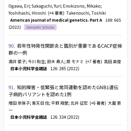
Ogawa, Eri
; Sakaguchi, Yuri
; Enokizono, Mikako
;
Yoshihashi, Hiroshi
(+4 著者)
Takenouchi, Toshiki
American journal of medical genetics. Part A
188: 665
(2022)
Semantic Scholar
90.
若年性特発性関節炎と鑑別が重要であるCACP症候
群の一例
酒井 愛子
; 今川 和生
; 鈴木 寿人
; 原 モナミ
(+7 著者)
高田 英俊
日本小児科学会雑誌
126: 285 (2022)
91.
知的障害・低緊張と常同運動を認めたGNB1遺伝
子病的バリアントを認めた1例
増田 奈保子
; 青天目 信
; 平野 翔堂
; 北井 征宏
(+6 著者)
大薗 恵
一
日本小児科学会雑誌
126: 334 (2022)