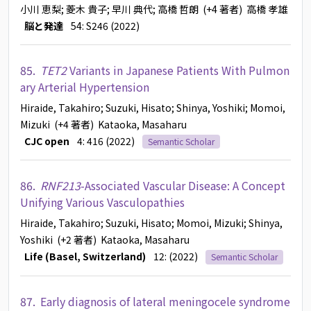
小川 恵梨
; 菱木 貴子
; 早川 典代
; 高橋 哲朗
(+4 著者)
高橋 孝雄
脳と発達
54: S246 (2022)
85.
TET2
Variants in Japanese Patients With Pulmon
ary Arterial Hypertension
Hiraide, Takahiro
; Suzuki, Hisato
; Shinya, Yoshiki
; Momoi,
Mizuki
(+4 著者)
Kataoka, Masaharu
CJC open
4: 416 (2022)
Semantic Scholar
86.
RNF213
-Associated Vascular Disease: A Concept
Unifying Various Vasculopathies
Hiraide, Takahiro
; Suzuki, Hisato
; Momoi, Mizuki
; Shinya,
Yoshiki
(+2 著者)
Kataoka, Masaharu
Life (Basel, Switzerland)
12: (2022)
Semantic Scholar
87.
Early diagnosis of lateral meningocele syndrome