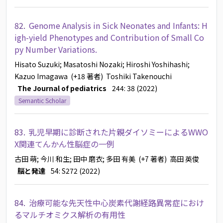
82.
Genome Analysis in Sick Neonates and Infants: H
igh-yield Phenotypes and Contribution of Small Co
py Number Variations.
Hisato Suzuki
; Masatoshi Nozaki
; Hiroshi Yoshihashi
;
Kazuo Imagawa
(+18 著者)
Toshiki Takenouchi
The Journal of pediatrics
244: 38 (2022)
Semantic Scholar
83.
乳児早期に診断された片親ダイソミーによるWWO
X関連てんかん性脳症の一例
古田 萌
; 今川 和生
; 田中 磨衣
; 多田 有美
(+7 著者)
高田 英俊
脳と発達
54: S272 (2022)
84.
治療可能な先天性中心炭素代謝経路異常症におけ
るマルチオミクス解析の有用性