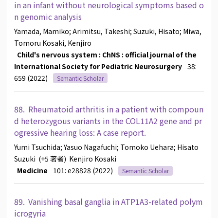
in an infant without neurological symptoms based o
n genomic analysis
Yamada, Mamiko
; Arimitsu, Takeshi
; Suzuki, Hisato
; Miwa,
Tomoru
Kosaki, Kenjiro
Child's nervous system : ChNS : official journal of the
International Society for Pediatric Neurosurgery
38:
659 (2022)
Semantic Scholar
88.
Rheumatoid arthritis in a patient with compoun
d heterozygous variants in the COL11A2 gene and pr
ogressive hearing loss: A case report.
Yumi Tsuchida
; Yasuo Nagafuchi
; Tomoko Uehara
; Hisato
Suzuki
(+5 著者)
Kenjiro Kosaki
Medicine
101: e28828 (2022)
Semantic Scholar
89.
Vanishing basal ganglia in ATP1A3-related polym
icrogyria