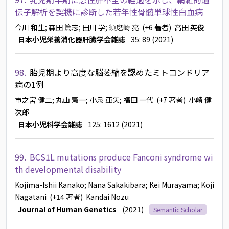
伝子解析を契機に診断した若年性骨髄単球性白血病
今川 和生
; 森田 篤志
; 田川 学
; 須磨崎 亮
(+6 著者)
高田 英俊
日本小児栄養消化器肝臓学会雑誌
35: 89 (2021)
98.
胎児期より高度な脳萎縮を認めたミトコンドリア
病の1例
市之宮 健二
; 丸山 憲一
; 小泉 亜矢
; 福田 一代
(+7 著者)
小崎 健
次郎
日本小児科学会雑誌
125: 1612 (2021)
99.
BCS1L mutations produce Fanconi syndrome wi
th developmental disability
Kojima-Ishii Kanako
; Nana Sakakibara
; Kei Murayama
; Koji
Nagatani
(+14 著者)
Kandai Nozu
Journal of Human Genetics
(2021)
Semantic Scholar