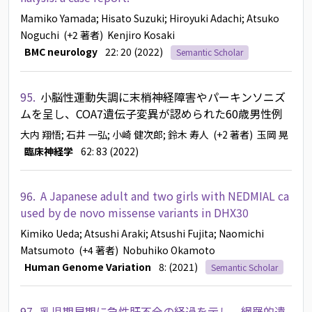
Mamiko Yamada
; Hisato Suzuki
; Hiroyuki Adachi
; Atsuko
Noguchi
(+2 著者)
Kenjiro Kosaki
BMC neurology
22: 20 (2022)
Semantic Scholar
95.
小脳性運動失調に末梢神経障害やパーキンソニズ
ムを呈し、COA7遺伝子変異が認められた60歳男性例
大内 翔悟
; 石井 一弘
; 小崎 健次郎
; 鈴木 寿人
(+2 著者)
玉岡 晃
臨床神経学
62: 83 (2022)
96.
A Japanese adult and two girls with NEDMIAL ca
used by de novo missense variants in DHX30
Kimiko Ueda
; Atsushi Araki
; Atsushi Fujita
; Naomichi
Matsumoto
(+4 著者)
Nobuhiko Okamoto
Human Genome Variation
8: (2021)
Semantic Scholar
97.
乳児期早期に急性肝不全の経過を示し、網羅的遺