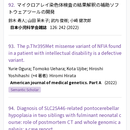
92.
マイクロアレイ染色体検査の結果解釈の補助ソフ
トウェアツールの開発
鈴木 寿人
; 山田 茉未子
; 武内 俊樹
; 小崎 健次郎
日本小児科学会雑誌
126: 242 (2022)
93.
The p.Thr395Met missense variant of NFIA found
in a patient with intellectual disability is a defective
variant.
Yurie Ogura
; Tomoko Uehara
; Kota Ujibe
; Hiroshi
Yoshihashi
(+4 著者)
Hiromi Hirata
American journal of medical genetics. Part A
(2022)
Semantic Scholar
94.
Diagnosis of SLC25A46-related pontocerebellar
hypoplasia in two siblings with fulminant neonatal c
ourse: role of postmortem CT and whole genomic a
nalysis: a case report.