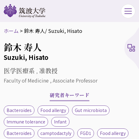
ホーム
>
鈴木 寿人
/ Suzuki, Hisato
鈴木 寿人
Suzuki, Hisato
医学医療系 , 准教授
Faculty of Medicine , Associate Professor
研究者キーワード
Bacteroides
Food allergy
Gut microbiota
Immune tolerance
Infant
Bacteroides
camptodactyly
FGD1
Food allergy