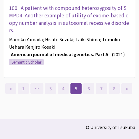
100.
A patient with compound heterozygosity of S
MPD4: Another example of utility of exome-based c
opy number analysis in autosomal recessive disorde
rs.
Mamiko Yamada
; Hisato Suzuki
; Taiki Shima
; Tomoko
Uehara
Kenjiro Kosaki
American journal of medical genetics. Part A
(2021)
Semantic Scholar
«
1
…
3
4
5
6
7
8
»
© University of Tsukuba