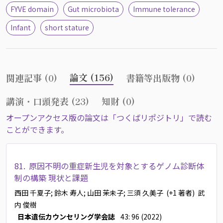
FYVE domain
Gut microbiota
Immune tolerance
Infant
short stature
論文 (156)
関連記事 (0)
書籍等出版物 (0)
講演・口頭発表 (23)
知財 (0)
オープンアクセス版の論文は「つくばリポジトリ」で読む
ことができます。
81.
原因不明の重症新生児を対象とするゲノム診断体
制の構築 現状と課題
西田 千夏子
; 鈴木 寿人
; 山田 茉未子
; 三須 久美子
(+1 著者)
武
内 俊樹
日本遺伝カウンセリング学会誌
43: 96 (2022)