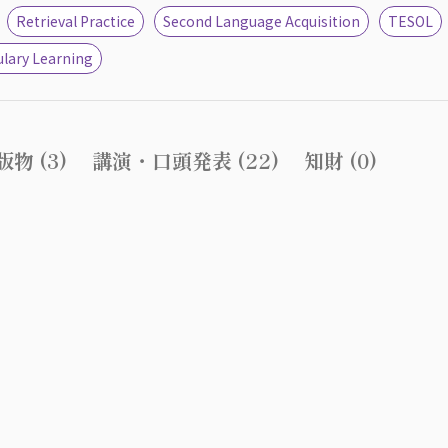
Retrieval Practice
Second Language Acquisition
TESOL
lary Learning
物 (3)
講演・口頭発表 (22)
知財 (0)