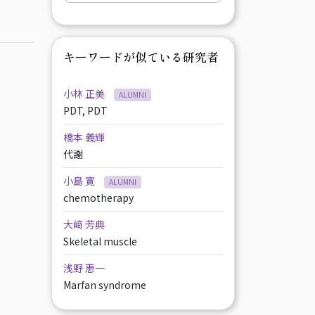
キーワードが似ている研究者
小林 正美
ALUMNI
PDT, PDT
橋本 義輝
代謝
小島 寛
ALUMNI
chemotherapy
大﨑 芳典
Skeletal muscle
浅野 恵一
Marfan syndrome