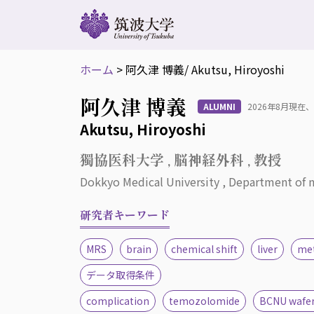
ホーム
>
阿久津 博義
/ Akutsu, Hiroyoshi
阿久津 博義
ALUMNI
2026年8月現
Akutsu, Hiroyoshi
獨協医科大学 , 脳神経外科 , 教授
Dokkyo Medical University , Department of n
研究者キーワード
MRS
brain
chemical shift
liver
met
データ取得条件
complication
temozolomide
BCNU wafe