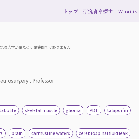
トップ
研究者を探す
What i
在、筑波大学が主たる所属機関ではありません
eurosurgery , Professor
abolite
skeletal muscle
glioma
PDT
talaporfin
rs
brain
carmustine wafers
cerebrospinal fluid leak