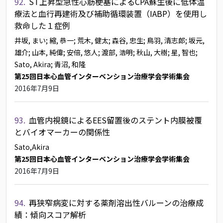
92.
ST上昇型急性心筋梗塞によるCPA蘇生後に低体温
療法と血行再建術及び補助循環装置（IABP）を使用し
救命した１症例
井坂, まい
; 縮, 恭一
; 荒木, 健太
; 森谷, 忠生
; 鳥羽, 清志郎
; 坂元,
雄介
; 山本, 純偉
; 安倍, 悠人
; 渡部, 浩明
; 秋山, 大樹
; 星, 智也
;
Sato, Akira
; 青沼, 和隆
第25回日本心血管インターベンション治療学会学術集会
2016年7月9日
93.
血管内視鏡によるEES留置後のステント内膜被覆
とバイオマーカーの関係性
Sato,Akira
第25回日本心血管インターベンション治療学会学術集会
2016年7月9日
94.
再狭窄病変に対する薬剤溶出性バルーンの治療成
績：傾向スコア解析