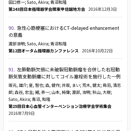
田口修一
; Sato, Akira
; 青沼和隆
第243回日本循環器学会関東甲信越地方会
2016年12月3日
90.
急性心筋梗塞におけるCT-delayed enhancement
の意義
渡部浩明
; Sato, Akira
; 青沼和隆
第12回オータム循環器カンファレンス
2016年10月22日
91.
左肺動脈欠損に未破裂冠動脈瘤を合併した右冠動
脈気管支動脈瘻に対してコイル塞栓術を施行した一例
坂元, 雄介
; 星, 智也
; 森, 健作
; 井坂, まい
; 荒木, 健太
; 鳥羽, 清志
郎
; 森谷, 忠生
; 縮, 恭一
; 山本, 純偉
; 渡部, 浩明
; 秋山, 大樹
;
Sato, Akira
; 青沼, 和隆
第25回日本心血管インターベンション治療学会学術集会
2016年7月9日