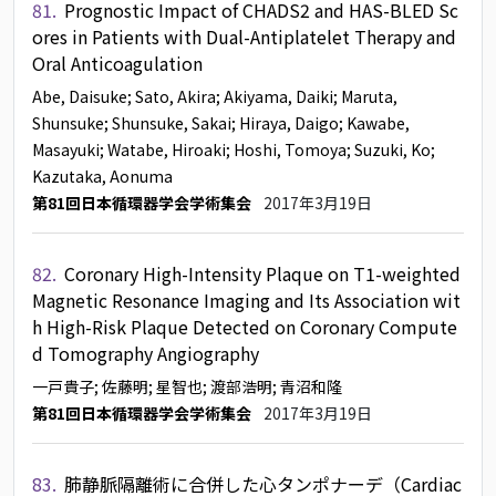
81.
Prognostic Impact of CHADS2 and HAS-BLED Sc
ores in Patients with Dual-Antiplatelet Therapy and
Oral Anticoagulation
Abe, Daisuke
; Sato, Akira
; Akiyama, Daiki
; Maruta,
Shunsuke
; Shunsuke, Sakai
; Hiraya, Daigo
; Kawabe,
Masayuki
; Watabe, Hiroaki
; Hoshi, Tomoya
; Suzuki, Ko
;
Kazutaka, Aonuma
第81回日本循環器学会学術集会
2017年3月19日
82.
Coronary High-Intensity Plaque on T1-weighted
Magnetic Resonance Imaging and Its Association wit
h High-Risk Plaque Detected on Coronary Compute
d Tomography Angiography
一戸貴子
; 佐藤明
; 星智也
; 渡部浩明
; 青沼和隆
第81回日本循環器学会学術集会
2017年3月19日
83.
肺静脈隔離術に合併した心タンポナーデ（Cardiac