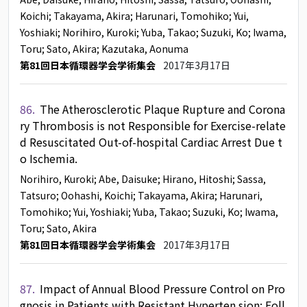
Koichi
; Takayama, Akira
; Harunari, Tomohiko
; Yui,
Yoshiaki
; Norihiro, Kuroki
; Yuba, Takao
; Suzuki, Ko
; Iwama,
Toru
; Sato, Akira
; Kazutaka, Aonuma
第81回日本循環器学会学術集会
2017年3月17日
86.
The Atherosclerotic Plaque Rupture and Corona
ry Thrombosis is not Responsible for Exercise-relate
d Resuscitated Out-of-hospital Cardiac Arrest Due t
o Ischemia.
Norihiro, Kuroki
; Abe, Daisuke
; Hirano, Hitoshi
; Sassa,
Tatsuro
; Oohashi, Koichi
; Takayama, Akira
; Harunari,
Tomohiko
; Yui, Yoshiaki
; Yuba, Takao
; Suzuki, Ko
; Iwama,
Toru
; Sato, Akira
第81回日本循環器学会学術集会
2017年3月17日
87.
Impact of Annual Blood Pressure Control on Pro
gnosis in Patients with Resistant Hyperten sion: Foll