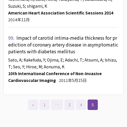
Suzuki, S
; shigami, K
American Heart Association Scientific Sessions 2014
2014年11月
99.
Impact of carotid intima-media thickness for pr
ediction of coronary artery disease in asymptomatic
patients with diabetes mellitus
Sato, A
; Kakefuda, Y
; Ojima, E
; Adachi, T
; Atsumi, A
; Ishizu,
T
; Seo, Y
; Hiroe, M
; Aonuma, K
10th International Conference of Non-Invasive
Cardiovascular Imaging
2011年5月15日
«
1
…
3
4
5