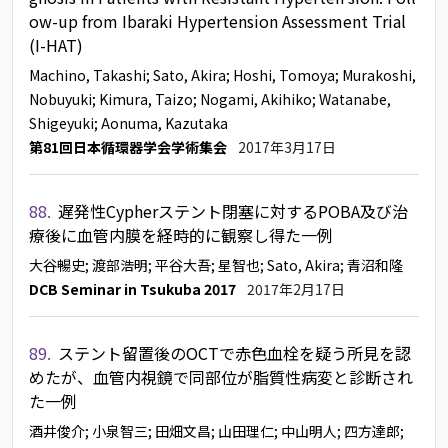
ow-up from Ibaraki Hypertension Assessment Trial
(I-HAT)
Machino, Takashi
; Sato, Akira
; Hoshi, Tomoya
; Murakoshi,
Nobuyuki
; Kimura, Taizo
; Nogami, Akihiko
; Watanabe,
Shigeyuki
; Aonuma, Kazutaka
第81回日本循環器学会学術集会
2017年3月17日
88.
遅発性Cypherステント閉塞に対するPOBA及び治
療後に血管内膜を経時的に観察し得た一例
大谷暢史
; 渡部浩明
; 平谷大吾
; 星智也
; Sato, Akira
; 青沼和隆
DCB Seminar in Tsukuba 2017
2017年2月17日
89.
ステント留置後のOCTで赤色血栓を疑う所見を認
めたが、血管内視鏡で同部位が脂質性病変と診断され
た一例
酒井俊介
; 小泉智三
; 田畑文昌
; 山田理仁
; 中山明人
; 四方達郎
;