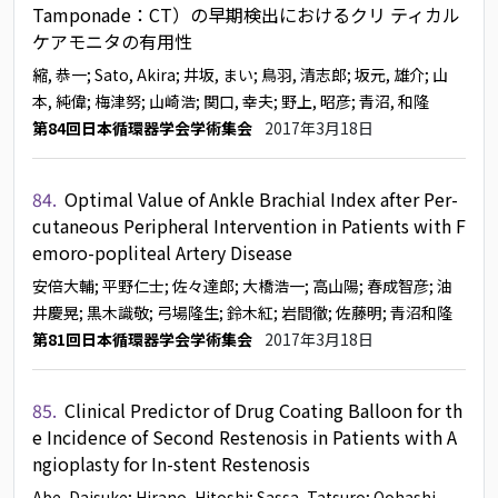
Tamponade：CT）の早期検出におけるクリ ティカル
ケアモニタの有用性
縮, 恭一
; Sato, Akira
; 井坂, まい
; 鳥羽, 清志郎
; 坂元, 雄介
; 山
本, 純偉
; 梅津努
; 山崎浩
; 関口, 幸夫
; 野上, 昭彦
; 青沼, 和隆
第84回日本循環器学会学術集会
2017年3月18日
84.
Optimal Value of Ankle Brachial Index after Per-
cutaneous Peripheral Intervention in Patients with F
emoro-popliteal Artery Disease
安倍大輔
; 平野仁士
; 佐々達郎
; 大橋浩一
; 高山陽
; 春成智彦
; 油
井慶晃
; 黒木識敬
; 弓場隆生
; 鈴木紅
; 岩間徹
; 佐藤明
; 青沼和隆
第81回日本循環器学会学術集会
2017年3月18日
85.
Clinical Predictor of Drug Coating Balloon for th
e Incidence of Second Restenosis in Patients with A
ngioplasty for In-stent Restenosis
Abe, Daisuke
; Hirano, Hitoshi
; Sassa, Tatsuro
; Oohashi,