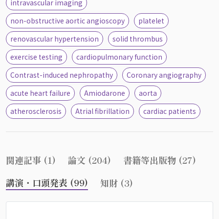
intravascular imaging
non-obstructive aortic angioscopy
platelet
renovascular hypertension
solid thrombus
exercise testing
cardiopulmonary function
Contrast-induced nephropathy
Coronary angiography
acute heart failure
Amiodarone
aorta
atherosclerosis
Atrial fibrillation
cardiac patients
関連記事 (1)
論文 (204)
書籍等出版物 (27)
講演・口頭発表 (99)
知財 (3)