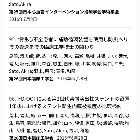
Sato,Akira
第25回日本心血管インターベンション治療学会学術集会
2016年7月8日
95.
慢性心不全患者に補助循環装置を使用し防災ヘリ
での搬送までの臨床工学技士の関わり
鳥羽, 清志郎
; 縮, 恭一
; 稲川, 湧人
; 高瀬, 弘樹
; 井坂, まい
; 荒木,
健太
; 坂元, 雄介
; 森谷, 忠生
; 吉田, 聡
; 山本, 純偉
; 関口, 幸夫
;
Sato, Akira
; 野上, 昭彦
; 青沼, 和隆
第26回日本臨床工学会
2016年6月28日
96.
FD-OCTによる第2世代薬剤溶出性ステントの留置
1年後におけるステント新生内膜被覆度の比較検討
荒木, 健太
; 縮, 恭一
; 稲川, 湧人
; 高瀬, 弘樹
; 井坂, まい
; 森谷, 忠
生
; 鳥羽, 清志郎
; 坂元, 雄介
; 山本, 純偉
; 吉田, 聡
; 渡部, 浩明
; 秋
山, 大樹
; 星, 智也
; Sato, Akira
; 青沼, 和隆
第26回日本臨床工学会
2016年6月28日