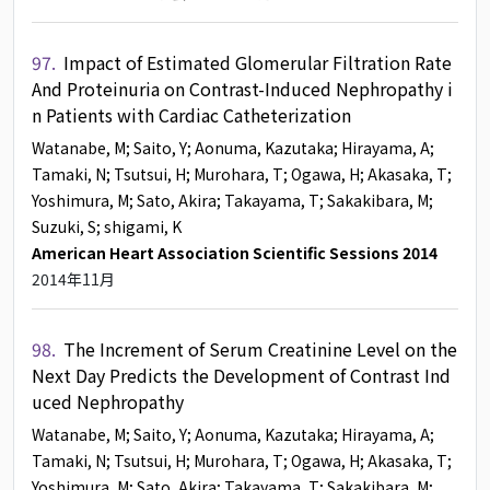
97.
Impact of Estimated Glomerular Filtration Rate
And Proteinuria on Contrast-Induced Nephropathy i
n Patients with Cardiac Catheterization
Watanabe, M
; Saito, Y
; Aonuma, Kazutaka
; Hirayama, A
;
Tamaki, N
; Tsutsui, H
; Murohara, T
; Ogawa, H
; Akasaka, T
;
Yoshimura, M
; Sato, Akira
; Takayama, T
; Sakakibara, M
;
Suzuki, S
; shigami, K
American Heart Association Scientific Sessions 2014
2014年11月
98.
The Increment of Serum Creatinine Level on the
Next Day Predicts the Development of Contrast Ind
uced Nephropathy
Watanabe, M
; Saito, Y
; Aonuma, Kazutaka
; Hirayama, A
;
Tamaki, N
; Tsutsui, H
; Murohara, T
; Ogawa, H
; Akasaka, T
;
Yoshimura, M
; Sato, Akira
; Takayama, T
; Sakakibara, M
;