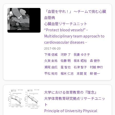
「血管を守れ！」 ～チームで挑む心臓
血管病
心臓血管リサーチユニット
“Protect blood vessels!” -
Multidisciplinary team approach to
cardiovascular diseases -
2017-06-20
下條 信威
河野 了
我妻 ゆき子
久賀 圭祐
佐藤 明
坂本 昭裕
森 健作
瀬尾 由広
星 智也
石津 智子
村越 伸行
平松 祐司
堀米 仁志
本間 覚
柳 健一
大学における体育教育の『理念』
大学体育教育研究拠点リサーチユニッ
ト
Principle of University Physical