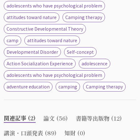
adolescents who have psychological problem
attitudes toward nature
Camping therapy
Constructive Developmental Theory
camp
attitudes toward nature
Developmental Disorder
Self-concept
Action Socialization Experience
adolescence
adolescents who have psychological problem
adventure education
camping
Camping therapy
関連記事 (2)
論文 (56)
書籍等出版物 (12)
講演・口頭発表 (89)
知財 (0)