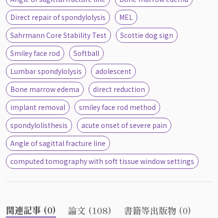
Direct repair of spondylolysis
MEL
Sahrmann Core Stability Test
Scottie dog sign
Smiley face rod
Softball
Lumbar spondylolysis
adolescent
Bone marrow edema
direct reduction
implant removal
smiley face rod method
spondylolisthesis
acute onset of severe pain
Angle of sagittal fracture line
computed tomography with soft tissue window settings
関連記事 (0)
論文 (108)
書籍等出版物 (0)