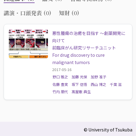
講演・口頭発表 (0)
知財 (0)
悪性腫瘍の治癒を目指す 〜創薬開発に
向けて
前臨床がん研究リサーチユニット
For drug discovery to cure
malignant tumors
2017-05-16
野口 雅之
加藤 光保
加野 准子
佐藤 豊実
坂下 信悟
西山 博之
千葉 滋
竹内 朋代
髙屋敷 典生
© University of Tsukuba