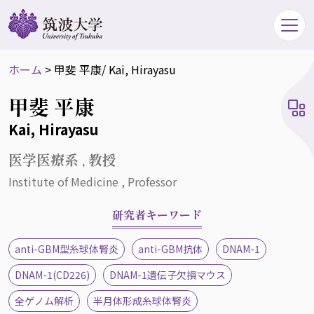
ホーム
>
甲斐 平康
/ Kai, Hirayasu
甲斐 平康
Kai, Hirayasu
医学医療系 , 教授
Institute of Medicine , Professor
研究者キーワード
anti-GBM型糸球体腎炎
anti-GBM抗体
DNAM-1
DNAM-1(CD226)
DNAM-1遺伝子欠損マウス
全ゲノム解析
半月体形成糸球体腎炎