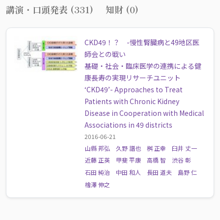
講演・口頭発表 (331)
知財 (0)
CKD49！？ -慢性腎臓病と49地区医
師会との戦い
基礎・社会・臨床医学の連携による健
康長寿の実現リサーチユニット
‘CKD49’- Approaches to Treat
Patients with Chronic Kidney
Disease in Cooperation with Medical
Associations in 49 districts
2016-06-21
山縣 邦弘
久野 譜也
桝 正幸
臼井 丈一
近藤 正英
甲斐 平康
高橋 智
渋谷 彰
石田 純治
中田 和人
長田 道夫
島野 仁
檜澤 伸之