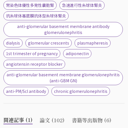
常染色体優性多発性嚢胞腎
急速進行性糸球体腎炎
抗糸球体基底膜抗体型糸球体腎炎
anti-glomerular basement membrane antibody
glomerulonephritis
dialysis
glomerular crescents
plasmapheresis
1st trimester of pregnancy
adiponectin
angiotensin receptor blocker
anti-glomerular basement membrane glomerulonephritis
(anti-GBM GN)
anti-PM/Scl antibody
chronic glomerulonephritis
関連記事 (1)
論文 (102)
書籍等出版物 (6)