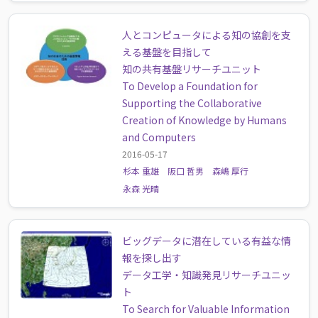
人とコンピュータによる知の協創を支
える基盤を目指して
知の共有基盤リサーチユニット
To Develop a Foundation for
Supporting the Collaborative
Creation of Knowledge by Humans
and Computers
2016-05-17
杉本 重雄
阪口 哲男
森嶋 厚行
永森 光晴
ビッグデータに潜在している有益な情
報を探し出す
データ工学・知識発見リサーチユニッ
ト
To Search for Valuable Information