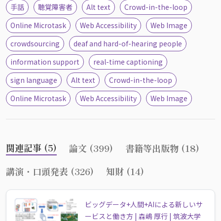
手話
聴覚障害者
Alt text
Crowd-in-the-loop
Online Microtask
Web Accessibility
Web Image
crowdsourcing
deaf and hard-of-hearing people
information support
real-time captioning
sign language
Alt text
Crowd-in-the-loop
Online Microtask
Web Accessibility
Web Image
関連記事 (5)
論文 (399)
書籍等出版物 (18)
講演・口頭発表 (326)
知財 (14)
ビッグデータ+人間+AIによる新しいサ
ービスと働き方 | 森嶋 厚行 | 筑波大学