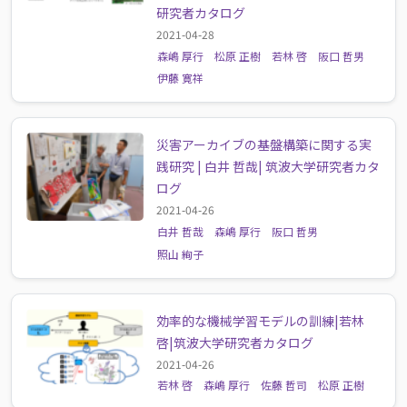
研究者カタログ
2021-04-28
森嶋 厚行
松原 正樹
若林 啓
阪口 哲男
伊藤 寛祥
災害アーカイブの基盤構築に関する実
践研究 | 白井 哲哉| 筑波大学研究者カタ
ログ
2021-04-26
白井 哲哉
森嶋 厚行
阪口 哲男
照山 絢子
効率的な機械学習モデルの訓練|若林
啓|筑波大学研究者カタログ
2021-04-26
若林 啓
森嶋 厚行
佐藤 哲司
松原 正樹