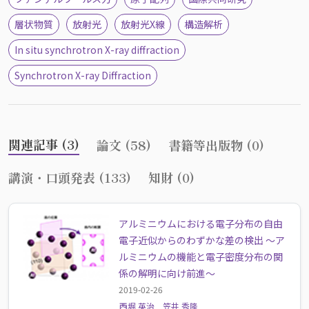
層状物質
放射光
放射光X線
構造解析
In situ synchrotron X-ray diffraction
Synchrotron X-ray Diffraction
関連記事 (3)
論文 (58)
書籍等出版物 (0)
講演・口頭発表 (133)
知財 (0)
アルミニウムにおける電子分布の自由
電子近似からのわずかな差の検出 ～ア
ルミニウムの機能と電子密度分布の関
係の解明に向け前進～
2019-02-26
西堀 英治
笠井 秀隆