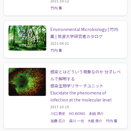
2021-10-12
竹内 薫
Environmental Microbiology | 竹内
薫 | 筑波大学研究者カタログ
2021-04-21
竹内 薫
感染とはどういう現象なのか 分子レベ
ルで解明する
感染生物学リサーチユニット
Elucidate the phenomena of
infection at the molecular level
2017-10-19
川口 敦史
HO KIONG
永田 恭介
加藤 広介
森川 一也
大庭 良介
竹内 薫