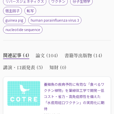
リバースジェネティクス
ワクチン
分子生物学
宿主因子
転写
guinea pig
human parainfluenza virus 3
nucleotide sequence
関連記事 (4)
論文 (104)
書籍等出版物 (14)
講演・口頭発表 (5)
知財 (0)
養殖魚の疾病予防に有効な「食べるワ
クチン植物」を葉緑体工学で開発－低
コスト・省力・高免疫原性を備えた
「水産用経口ワクチン」の実用化に期
待