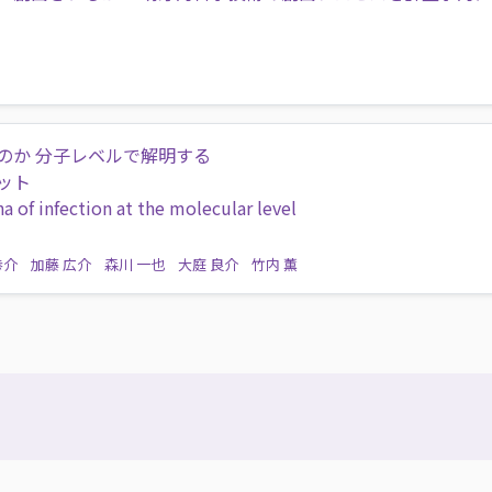
のか 分子レベルで解明する
ット
 of infection at the molecular level
恭介
加藤 広介
森川 一也
大庭 良介
竹内 薫