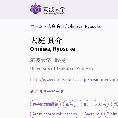
ホーム
>
大庭 良介
/ Ohniwa, Ryosuke
大庭 良介
Ohniwa, Ryosuke
筑波大学 , 教授
University of Tsukuba , Professor
http://www.md.tsukuba.ac.jp/basic-med/in
研究者キーワード
原子間力顕微鏡
細菌
分配
大腸菌
方
Atomic force microscopy
Bacteria
Bioin