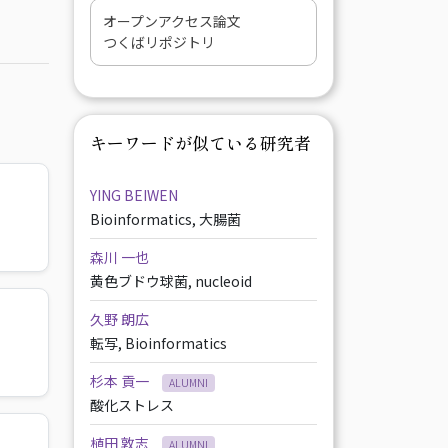
オープンアクセス論文
つくばリポジトリ
キーワードが似ている研究者
YING BEIWEN
Bioinformatics, 大腸菌
森川 一也
黄色ブドウ球菌, nucleoid
久野 朗広
転写, Bioinformatics
杉本 貢一
ALUMNI
酸化ストレス
植田 敦志
ALUMNI