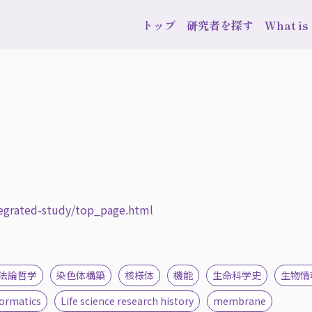
トップ
研究者を探す
What i
tegrated-study/top_page.html
法論哲学
染色体構築
核様体
機能
生命科学史
生物情
formatics
Life science research history
membrane