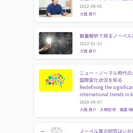
2022-08-01
大庭 良介
数量解析で探るノーベル
2022-01-21
大庭 良介
ニュー・ノーマル時代の
国際変化状況を知る
Redefining the significa
international trends i
2020-09-07
大庭 良介
大根田 修
福重 瑞
ノーベル賞の研究はいか