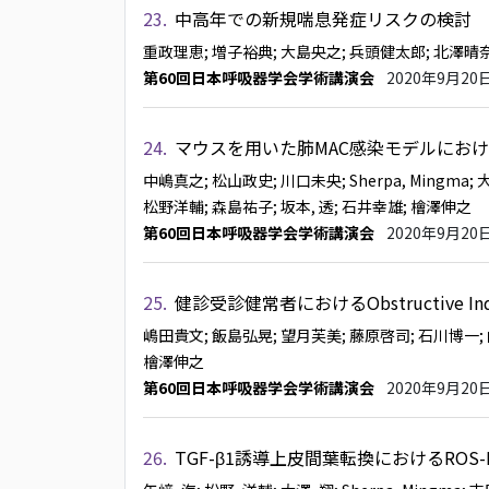
23.
中高年での新規喘息発症リスクの検討
重政理恵
; 増子裕典
; 大島央之
; 兵頭健太郎
; 北澤晴
第60回日本呼吸器学会学術講演会
2020年9月20
24.
マウスを用いた肺MAC感染モデルにおける
中嶋真之
; 松山政史
; 川口未央
; Sherpa, Mingma
; 
松野洋輔
; 森島祐子
; 坂本, 透
; 石井幸雄
; 檜澤伸之
第60回日本呼吸器学会学術講演会
2020年9月20
25.
健診受診健常者におけるObstructive 
嶋田貴文
; 飯島弘晃
; 望月芙美
; 藤原啓司
; 石川博一
檜澤伸之
第60回日本呼吸器学会学術講演会
2020年9月20
26.
TGF-β1誘導上皮間葉転換におけるROS-