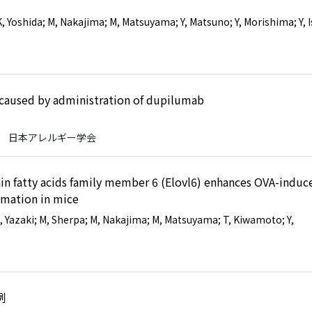
K, Yoshida
; M, Nakajima
; M, Matsuyama
; Y, Matsuno
; Y, Morishima
; Y, 
日
s caused by administration of dupilumab
日
日本アレルギー学会
ain fatty acids family member 6 (Elovl6) enhances OVA-induc
mmation in mice
K, Yazaki
; M, Sherpa
; M, Nakajima
; M, Matsuyama
; T, Kiwamoto
; Y,
例