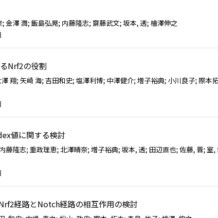
奈
; 金澤 潤
; 飯島弘晃
; 内藤隆志
; 齋藤武文
; 坂本, 透
; 檜澤伸之
日
Nrf2の役割
大澤 翔
; 矢崎 海
; 吉田和史
; 塩澤利博
; 中澤健介
; 増子裕典
; 小川良子
; 際本
日
Index値に関する検討
; 内藤隆志
; 重政理恵
; 北澤晴奈
; 増子裕典
; 坂本, 透
; 田辺直也
; 佐藤, 晋
; 室
日
Nrf2経路とNotch経路の相互作用の検討