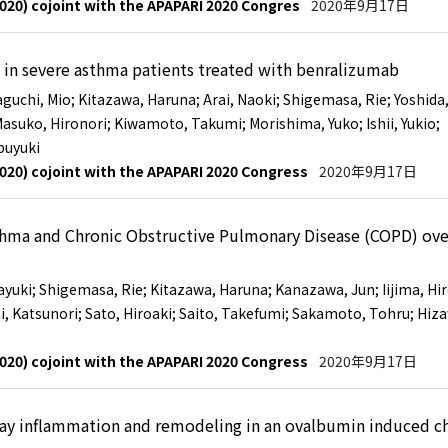
020) cojoint with the APAPARI 2020 Congres
2020年9月17日
 in severe asthma patients treated with benralizumab
aguchi, Mio
; Kitazawa, Haruna
; Arai, Naoki
; Shigemasa, Rie
; Yoshida
Masuko, Hironori
; Kiwamoto, Takumi
; Morishima, Yuko
; Ishii, Yukio
;
buyuki
020) cojoint with the APAPARI 2020 Congress
2020年9月17日
thma and Chronic Obstructive Pulmonary Disease (COPD) ove
ayuki
; Shigemasa, Rie
; Kitazawa, Haruna
; Kanazawa, Jun
; Iijima, Hi
i, Katsunori
; Sato, Hiroaki
; Saito, Takefumi
; Sakamoto, Tohru
; Hiz
020) cojoint with the APAPARI 2020 Congress
2020年9月17日
way inflammation and remodeling in an ovalbumin induced c