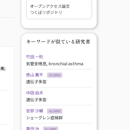
オープンアクセス論文
つくばリポジトリ
キーワードが似ている研究者
竹田 一則
気管支喘息, bronchial asthma
由美
;
徳山 薫平
ALUMNI
遺伝子多型
中田 由夫
遺伝子多型
安部 沙織
ALUMNI
シェーグレン症候群
重田 治
ALUMNI