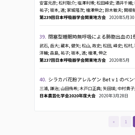
安富元彦
; 松村聡介
; 塩澤利博
; 松田峰史
; 酒井千緒
祐子
; 坂本, 透
; 家城隆次
; 檜澤伸之
; 鈴木敏夫
; 関根
第239回日本呼吸器学会関東地方会
2020年5月3
39.
閉塞型睡眠時無呼吸による肺胞出血の1例
武石, 岳大
; 蔵本, 健矢
; 松山, 政史
; 松田, 峰史
; 松村,
洋輔
; 森島, 祐子
; 坂本, 透
; 檜澤, 伸之
第237回日本呼吸器学会関東地方会
2020年5月
40.
シラカバ花粉アレルゲン Bet v 1 の
三浦, 謙治
; 山田侑希
; 木戸口正典
; 矢田瑛
; 中村貴子
日本農芸化学会2020年度大会
2020年3月28日
«
1