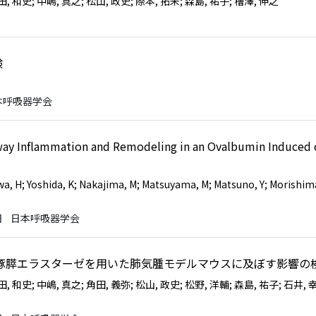
吉田, 和史
; 中嶋, 真之
; 松山, 政史
; 際本, 拓未
; 森島, 祐子
; 檜澤, 伸之
験
本呼吸器学会
way Inflammation and Remodeling in an Ovalbumin Induced 
wa, H
; Yoshida, K
; Nakajima, M
; Matsuyama, M
; Matsuno, Y
; Morishim
日
日本呼吸器学会
が豚膵エラスターゼを用いた肺気腫モデルマウスに及ぼす影響の
吉田, 和史
; 中嶋, 真之
; 角田, 義弥
; 松山, 政史
; 松野, 洋輔
; 森島, 祐子
; 石井, 