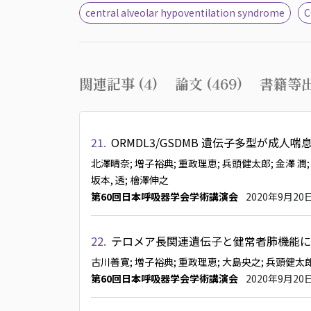
central alveolar hypoventilation syndrome
C
関連記事 (4)
論文 (469)
書籍等出
21.
ORMDL3/GSDMB 遺伝子多型が成人
北澤晴奈
; 増子裕典
; 重政理恵
; 兵頭健太郎
; 金澤 潤
坂本, 透
; 檜澤伸之
第60回日本呼吸器学会学術講演会
2020年9月20
22.
テロメア長関連遺伝子と健常者肺機能に
古川善寛
; 増子裕典
; 重政理恵
; 大島央之
; 兵頭健太
第60回日本呼吸器学会学術講演会
2020年9月20