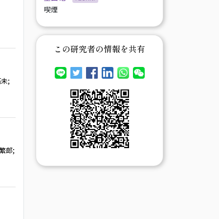
喫煙
この研究者の情報を共有
拓未
;
, 繁郎
;