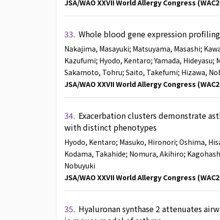
JSA/WAO XXVII World Allergy Congress (WAC2
33.
Whole blood gene expression profiling
Nakajima, Masayuki
; Matsuyama, Masashi
; Kaw
Kazufumi
; Hyodo, Kentaro
; Yamada, Hideyasu
; 
Sakamoto, Tohru
; Saito, Takefumi
; Hizawa, No
JSA/WAO XXVII World Allergy Congress (WAC2
34.
Exacerbation clusters demonstrate as
with distinct phenotypes
Hyodo, Kentaro
; Masuko, Hironori
; Oshima, His
Kodama, Takahide
; Nomura, Akihiro
; Kagohash
Nobuyuki
JSA/WAO XXVII World Allergy Congress (WAC2
35.
Hyaluronan synthase 2 attenuates air