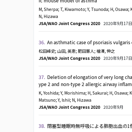
ic mouse model of asthma
M, Sherpa
; T, Kiwamoto
; Y, Tsunoda
; H, Osawa
; 
N, Hizawa
JSA/WAO Joint Congress 2020
2020年9月17
36.
An asthmatic case of psoriasis vulgari
松田峰史
; 山田, 英恵
; 肥田憲人
; 檜澤, 伸之
JSA/WAO Joint Congress 2020
2020年9月17
37.
Deletion of elongation of very long ch
ype 2 and non-type 2 allergic airway infla
K, Yoshida
; Y, Morishima
; H, Sakurai
; H, Osawa
; 
Matsuno
; Y, Ishii
; N, Hizawa
JSA/WAO Joint Congress 2020
2020年9月
38.
閉塞型睡眠時無呼吸による肺胞出血の1