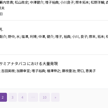
; 藪内悠貴
; 松山政史
; 中澤健介
; 増子裕典
; 小川良子
; 際本拓未
; 松野洋輔
;
郁夫
0日
.
 聡介
; 野中, 水
; 塩澤, 利博
; 中澤, 健介
; 増子, 裕典
; 小川, 良子
; 際本, 拓未
; 
ベンサミアナタバコ における大量発現
; 吉田英樹
; 加藤幸宣
; 増子裕典
; 檜澤伸之
; 藤枝重治
; 野口, 恵美子
2
3
4
…
10
»