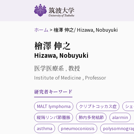
ホーム
>
檜澤 伸之
/ Hizawa, Nobuyuki
檜澤 伸之
Hizawa, Nobuyuki
医学医療系 , 教授
Institute of Medicine , Professor
研究者キーワード
MALT lymphoma
クリプトコッカス症
シェ
縦隔リンパ節腫脹
肺内多発結節
alarmin
asthma
pneumoconiosis
polysomnogra