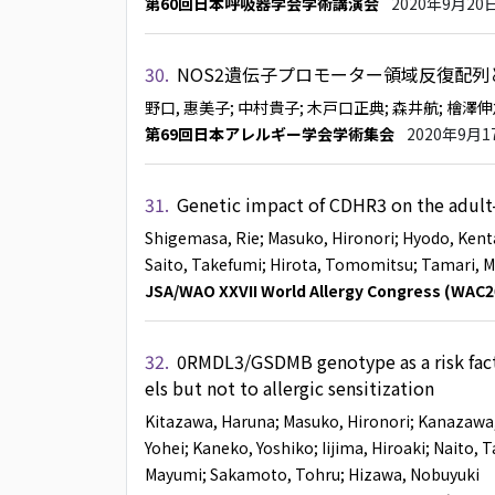
第60回日本呼吸器学会学術講演会
2020年9月20
30.
NOS2遺伝子プロモーター領域反復配
野口, 惠美子
; 中村貴子
; 木戸口正典
; 森井航
; 檜澤
第69回日本アレルギー学会学術集会
2020年9月1
31.
Genetic impact of CDHR3 on the adult
Shigemasa, Rie
; Masuko, Hironori
; Hyodo, Kent
Saito, Takefumi
; Hirota, Tomomitsu
; Tamari, 
JSA/WAO XXVII World Allergy Congress (WAC2
32.
0RMDL3/GSDMB genotype as a risk factor
els but not to allergic sensitization
Kitazawa, Haruna
; Masuko, Hironori
; Kanazawa
Yohei
; Kaneko, Yoshiko
; Iijima, Hiroaki
; Naito, 
Mayumi
; Sakamoto, Tohru
; Hizawa, Nobuyuki