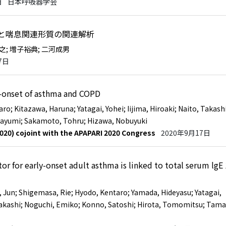
日
日本呼吸器学会
列と喘息関連形質の関連解析
伸之
; 増子裕典
; 二河成男
7日
-onset of asthma and COPD
aro
; Kitazawa, Haruna
; Yatagai, Yohei
; Iijima, Hiroaki
; Naito, Takash
Mayumi
; Sakamoto, Tohru
; Hizawa, Nobuyuki
020) cojoint with the APAPARI 2020 Congress
2020年9月17日
 for early-onset adult asthma is linked to total serum lgE
, Jun
; Shigemasa, Rie
; Hyodo, Kentaro
; Yamada, Hideyasu
; Yatagai,
Takashi
; Noguchi, Emiko
; Konno, Satoshi
; Hirota, Tomomitsu
; Tama