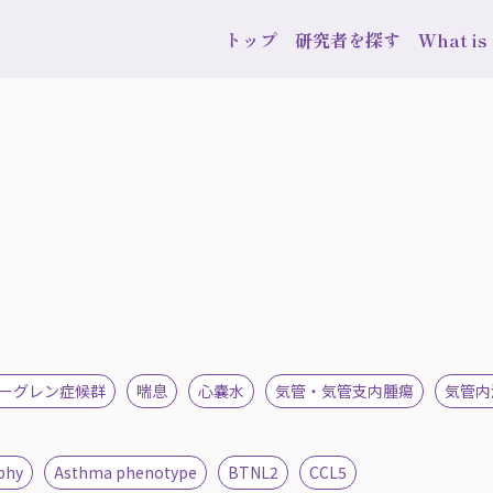
トップ
研究者を探す
What i
ーグレン症候群
喘息
心嚢水
気管・気管支内腫瘍
気管内
phy
Asthma phenotype
BTNL2
CCL5