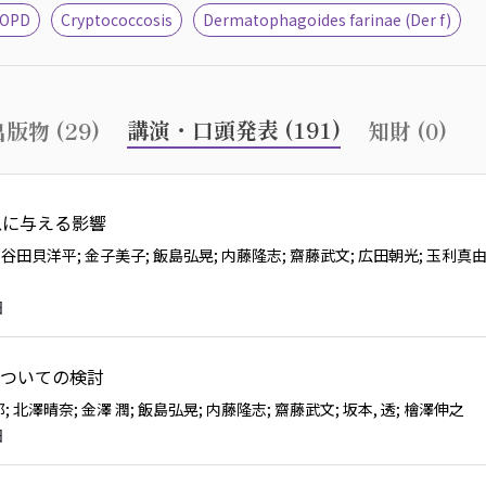
OPD
Cryptococcosis
Dermatophagoides farinae (Der f)
講演・口頭発表 (191)
版物 (29)
知財 (0)
喘息に与える影響
; 谷田貝洋平
; 金子美子
; 飯島弘晃
; 内藤隆志
; 齋藤武文
; 広田朝光
; 玉利真
日
ついての検討
郎
; 北澤晴奈
; 金澤 潤
; 飯島弘晃
; 内藤隆志
; 齋藤武文
; 坂本, 透
; 檜澤伸之
日