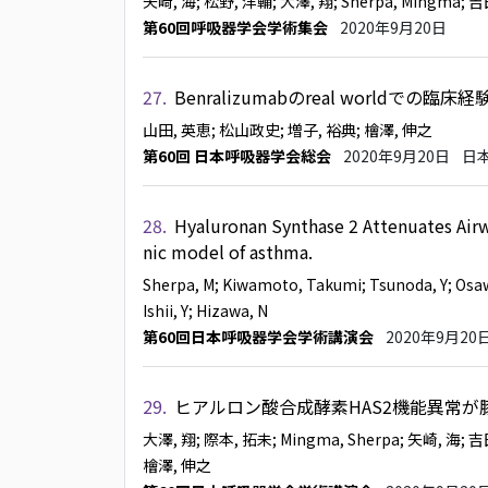
矢﨑, 海
; 松野, 洋輔
; 大澤, 翔
; Sherpa, Mingma
; 
第60回呼吸器学会学術集会
2020年9月20日
27.
Benralizumabのreal worldでの臨床経
山田, 英恵
; 松山政史
; 増子, 裕典
; 檜澤, 伸之
第60回 日本呼吸器学会総会
2020年9月20日
日
28.
Hyaluronan Synthase 2 Attenuates Air
nic model of asthma.
Sherpa, M
; Kiwamoto, Takumi
; Tsunoda, Y
; Osa
Ishii, Y
; Hizawa, N
第60回日本呼吸器学会学術講演会
2020年9月20
29.
ヒアルロン酸合成酵素HAS2機能異常
大澤, 翔
; 際本, 拓未
; Mingma, Sherpa
; 矢崎, 海
; 
檜澤, 伸之