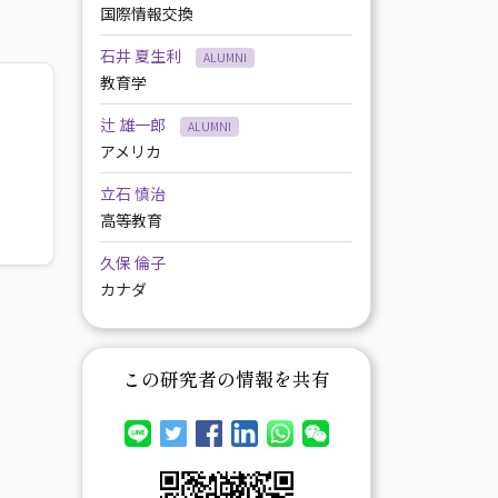
国際情報交換
石井 夏生利
ALUMNI
教育学
辻 雄一郎
ALUMNI
アメリカ
立石 慎治
高等教育
久保 倫子
カナダ
この研究者の情報を共有