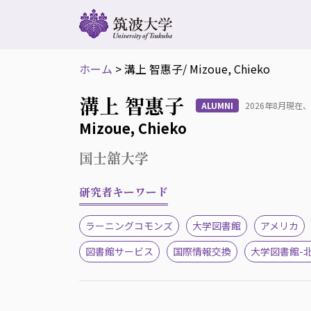
ホーム
>
溝上 智惠子
/ Mizoue, Chieko
溝上 智惠子
ALUMNI
2026年8月現
Mizoue, Chieko
国士舘大学
研究者キーワード
ラーニングコモンズ
大学図書館
アメリカ
図書館サービス
国際情報交換
大学図書館-