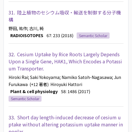
31.
陸上植物のセシウム吸収・輸送を制御する分子機
構
野田, 祐作
; 古川, 純
RADIOISOTOPES
67: 233 (2018)
Semantic Scholar
32.
Cesium Uptake by Rice Roots Largely Depends
Upon a Single Gene, HAK1, Which Encodes a Potassi
um Transporter.
Hiroki Rai
; Saki Yokoyama
; Namiko Satoh-Nagasawa
; Jun
Furukawa
(+12 著者)
Hiroyuki Hattori
Plant & cell physiology
58: 1486 (2017)
Semantic Scholar
33.
Short day length-induced decrease of cesium u
ptake without altering potassium uptake manner in
poplar