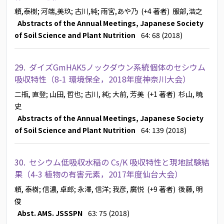
頼,泰樹
; 河端,美玖
; 古川,純
; 雨宮,あや乃
(+4 著者)
服部,浩之
Abstracts of the Annual Meetings, Japanese Society
of Soil Science and Plant Nutrition
64: 68 (2018)
29.
ダイズGmHAK5ノックダウン系統個体のセシウム
吸収特性（8-1 環境保全，2018年度神奈川大会）
二瓶, 直登
; 山田, 哲也
; 古川, 純
; 大前, 芳美
(+1 著者)
杉山, 暁
史
Abstracts of the Annual Meetings, Japanese Society
of Soil Science and Plant Nutrition
64: 139 (2018)
30.
セシウム低吸収水稲の Cs/K 吸収特性と現地試験結
果（4-3 植物の有害元素，2017年度仙台大会）
頼, 泰樹
; 信濃, 卓郎
; 永澤, 信洋
; 我彦, 廣悦
(+9 著者)
後藤, 明
俊
Abst. AMS. JSSSPN
63: 75 (2018)