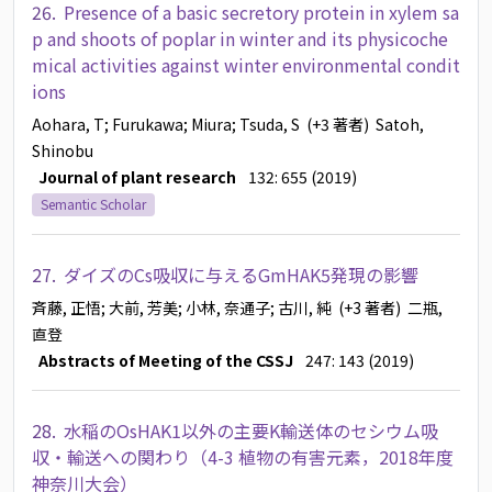
26.
Presence of a basic secretory protein in xylem sa
p and shoots of poplar in winter and its physicoche
mical activities against winter environmental condit
ions
Aohara, T
; Furukawa
; Miura
; Tsuda, S
(+3 著者)
Satoh,
Shinobu
Journal of plant research
132: 655 (2019)
Semantic Scholar
27.
ダイズのCs吸収に与えるGmHAK5発現の影響
斉藤, 正悟
; 大前, 芳美
; 小林, 奈通子
; 古川, 純
(+3 著者)
二瓶,
直登
Abstracts of Meeting of the CSSJ
247: 143 (2019)
28.
水稲のOsHAK1以外の主要K輸送体のセシウム吸
収・輸送への関わり（4-3 植物の有害元素，2018年度
神奈川大会）