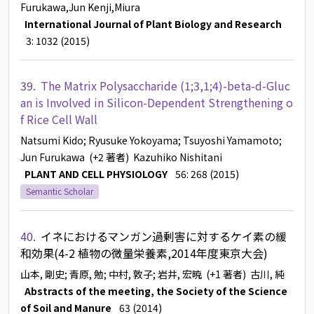
Furukawa,Jun
Kenji,Miura
International Journal of Plant Biology and Research
3: 1032 (2015)
39.
The Matrix Polysaccharide (1;3,1;4)-beta-d-Gluc
an is Involved in Silicon-Dependent Strengthening o
f Rice Cell Wall
Natsumi Kido
; Ryusuke Yokoyama
; Tsuyoshi Yamamoto
;
Jun Furukawa
(+2 著者)
Kazuhiko Nishitani
PLANT AND CELL PHYSIOLOGY
56: 268 (2015)
Semantic Scholar
40.
イネにおけるマンガン過剰害に対するケイ素の緩
和効果(4-2 植物の微量栄養素,2014年度東京大会)
山本, 剛史
; 青原, 勉
; 中村, 敦子
; 岩井, 宏暁
(+1 著者)
古川, 純
Abstracts of the meeting, the Society of the Science
of Soil and Manure
63 (2014)