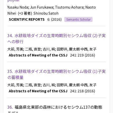
Yusaku Noda
; Jun Furukawa
; Tsutomu Aohara
; Naoto
Nihei
(+3 著者)
Shinobu Satoh
SCIENTIFIC REPORTS
6: (2016)
Semantic Scholar
34.
水耕栽培ダイズの生育時期別セシウム吸収 (2)子実
への移行
大前, 芳美
; 二瓶, 直登
; 古川, 純
; 田野井, 慶太朗
中西, 友子
Abstracts of Meeting of the CSSJ
241: 219 (2016)
35.
水耕栽培ダイズの生育時期別セシウム吸収 (1)子実
の蓄積量
大前, 芳美
; 二瓶, 直登
; 古川, 純
; 田野井, 慶太朗
中西, 友子
Abstracts of Meeting of the CSSJ
241: 218 (2016)
36.
福島県北東部の森林におけるセシウム137の動態