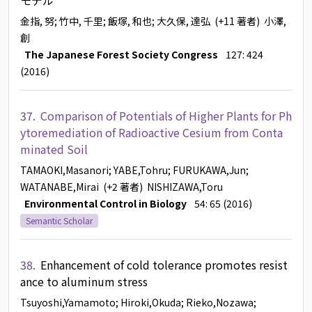
モデル
金指, 努
; 竹中, 千里
; 飯塚, 和也
; 大久保, 達弘
(+11 著者)
小澤,
創
The Japanese Forest Society Congress
127: 424
(2016)
37.
Comparison of Potentials of Higher Plants for Ph
ytoremediation of Radioactive Cesium from Conta
minated Soil
TAMAOKI,Masanori
; YABE,Tohru
; FURUKAWA,Jun
;
WATANABE,Mirai
(+2 著者)
NISHIZAWA,Toru
Environmental Control in Biology
54: 65 (2016)
Semantic Scholar
38.
Enhancement of cold tolerance promotes resist
ance to aluminum stress
Tsuyoshi,Yamamoto
; Hiroki,Okuda
; Rieko,Nozawa
;