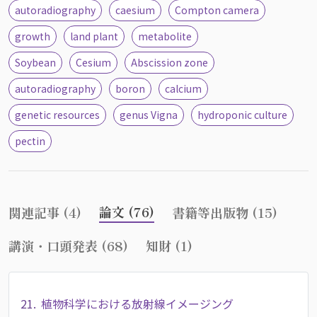
autoradiography
caesium
Compton camera
growth
land plant
metabolite
Soybean
Cesium
Abscission zone
autoradiography
boron
calcium
genetic resources
genus Vigna
hydroponic culture
pectin
論文 (76)
関連記事 (4)
書籍等出版物 (15)
講演・口頭発表 (68)
知財 (1)
21.
植物科学における放射線イメージング