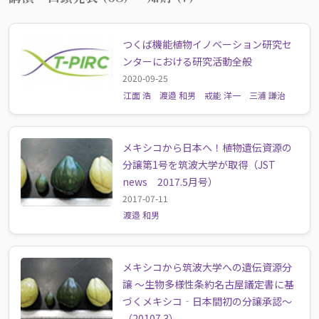
つくば機能植物イノベーション研究セ
ンターにおける研究活動全般
2020-09-25
江面 浩
渡邉 和男
戒能 洋一
三浦 謙治
メキシコから日本へ！植物遺伝資源の
分譲第1号を筑波大学が取得（JST
news 2017.5月号）
2017-07-11
渡邉 和男
メキシコから筑波大学への遺伝資源分
譲 ～生物多様性条約名古屋議定書に基
づくメキシコ‐日本間初の分譲承認～
（20107.3）