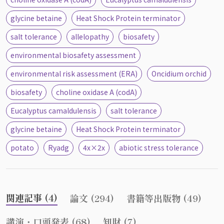
glycine betaine
Heat Shock Protein terminator
salt tolerance
allelopathy
biosafety
environmental biosafety assessment
environmental risk assessment (ERA)
Oncidium orchid
biosafety
choline oxidase A (codA)
Eucalyptus camaldulensis
salt tolerance
glycine betaine
Heat Shock Protein terminator
potato
Ryadg
4x×2x
abiotic stress tolerance
関連記事 (4)
論文 (294)
書籍等出版物 (49)
講演・口頭発表 (68)
知財 (7)