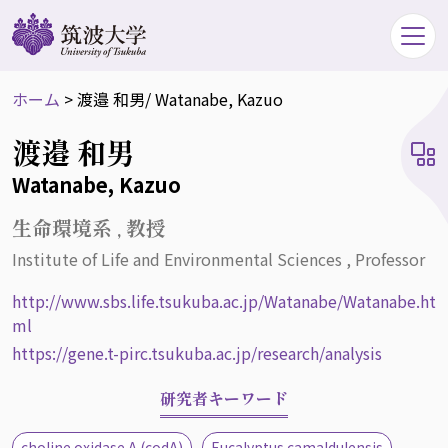
ホーム
>
渡邉 和男
/ Watanabe, Kazuo
渡邉 和男
Watanabe, Kazuo
生命環境系 , 教授
Institute of Life and Environmental Sciences , Professor
http://www.sbs.life.tsukuba.ac.jp/Watanabe/Watanabe.ht
ml
https://gene.t-pirc.tsukuba.ac.jp/research/analysis
研究者キーワード
choline oxidase A (codA)
Eucalyptus camaldulensis