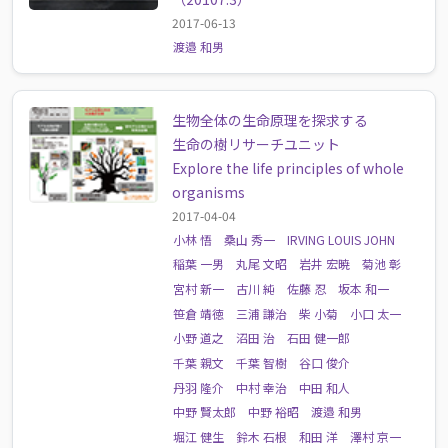
2017-06-13
渡邉 和男
生物全体の生命原理を探求する
生命の樹リサーチユニット
Explore the life principles of whole
organisms
2017-04-04
小林 悟
桑山 秀一
IRVING LOUIS JOHN
稲葉 一男
丸尾 文昭
岩井 宏暁
菊池 彰
宮村 新一
古川 純
佐藤 忍
坂本 和一
笹倉 靖徳
三浦 謙治
柴 小菊
小口 太一
小野 道之
沼田 治
石田 健一郎
千葉 親文
千葉 智樹
谷口 俊介
丹羽 隆介
中村 幸治
中田 和人
中野 賢太郎
中野 裕昭
渡邉 和男
堀江 健生
鈴木 石根
和田 洋
澤村 京一