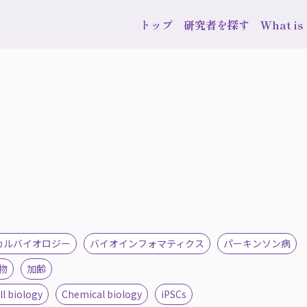
トップ
研究者を探す
What i
カルバイオロジー
バイオインフォマティクス
パーキンソン病
物
加齢
ll biology
Chemical biology
iPSCs