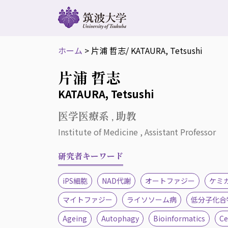
ホーム
>
片浦 哲志
/ KATAURA, Tetsushi
片浦 哲志
KATAURA, Tetsushi
医学医療系 , 助教
Institute of Medicine , Assistant Professor
研究者キーワード
iPS細胞
NAD代謝
オートファジー
ケミ
マイトファジー
ライソソーム病
低分子化合
Ageing
Autophagy
Bioinformatics
Ce