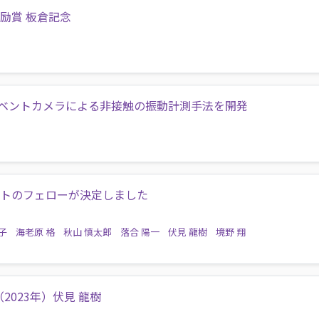
励賞 板倉記念
ベントカメラによる非接触の振動計測手法を開発
ットのフェローが決定しました
子
海老原 格
秋山 慎太郎
落合 陽一
伏見 龍樹
境野 翔
（2023年）伏見 龍樹