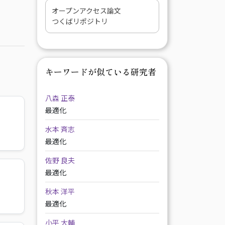
オープンアクセス論文
つくばリポジトリ
キーワードが似ている研究者
八森 正泰
最適化
水本 斉志
最適化
佐野 良夫
最適化
秋本 洋平
最適化
小平 大輔