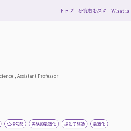
トップ
研究者を探す
What i
cience , Assistant Professor
位相勾配
実験的最適化
振動子駆動
最適化