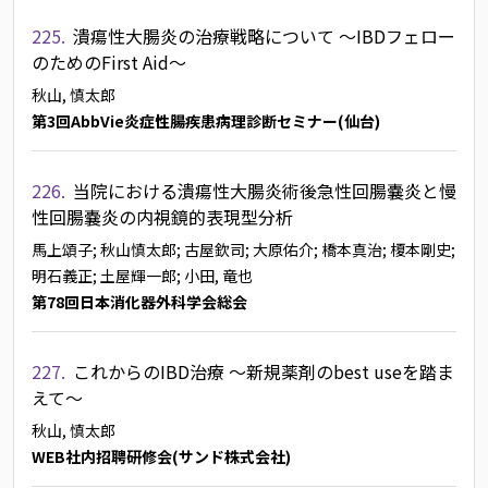
225.
潰瘍性大腸炎の治療戦略について 〜IBDフェロー
のためのFirst Aid〜
秋山, 慎太郎
第3回AbbVie炎症性腸疾患病理診断セミナー(仙台)
226.
当院における潰瘍性大腸炎術後急性回腸嚢炎と慢
性回腸嚢炎の内視鏡的表現型分析
馬上頌子
; 秋山慎太郎
; 古屋欽司
; 大原佑介
; 橋本真治
; 榎本剛史
;
明石義正
; 土屋輝一郎
; 小田, 竜也
第78回日本消化器外科学会総会
227.
これからのIBD治療 〜新規薬剤のbest useを踏ま
えて〜
秋山, 慎太郎
WEB社内招聘研修会(サンド株式会社)