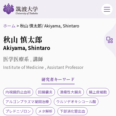
ホーム
>
秋山 慎太郎
/ Akiyama, Shintaro
秋山 慎太郎
Akiyama, Shintaro
医学医療系 , 講師
Institute of Medicine , Assistant Professor
研究者キーワード
内視鏡的止血術
回腸嚢炎
潰瘍性大腸炎
腸上皮細胞
アルゴンプラズマ凝固治療
ウルソデオキシコール酸
プレドニゾロン
メタ解析
下部消化管出血