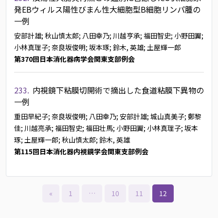
発EBウィルス陽性びまん性大細胞型B細胞リンパ腫の
一例
安部計雄
; 秋山慎太郎
; 八田幸乃
; 川越亨承
; 福田智史
; 小野田翼
;
小林真理子
; 奈良坂俊明
; 坂本琢
; 鈴木, 英雄
; 土屋輝一郎
第370回日本消化器病学会関東支部例会
233.
内視鏡下粘膜切開術で摘出した食道粘膜下異物の
一例
重田早紀子
; 奈良坂俊明
; 八田幸乃
; 安部計雄
; 城山真美子
; 鄭黎
佳
; 川越亮承
; 福田智史
; 福田壮馬
; 小野田翼
; 小林真理子
; 坂本
琢
; 土屋輝一郎
; 秋山慎太郎
; 鈴木, 英雄
第115回日本消化器内視鏡学会関東支部例会
«
1
…
10
11
12