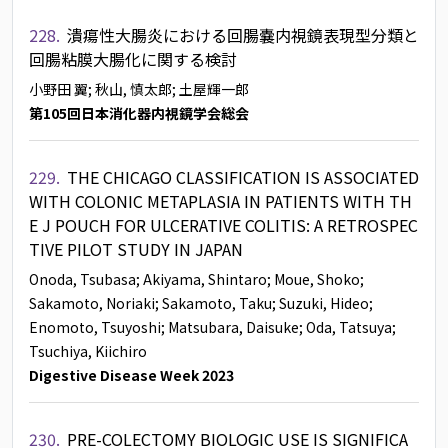
228.
潰瘍性大腸炎における回腸嚢内視鏡表現型分類と
回腸粘膜大腸化に関する検討
小野田 翼
; 秋山, 慎太郎
; 土屋輝一郎
第105回日本消化器内視鏡学会総会
229.
THE CHICAGO CLASSIFICATION IS ASSOCIATED
WITH COLONIC METAPLASIA IN PATIENTS WITH TH
E J POUCH FOR ULCERATIVE COLITIS: A RETROSPEC
TIVE PILOT STUDY IN JAPAN
Onoda, Tsubasa
; Akiyama, Shintaro
; Moue, Shoko
;
Sakamoto, Noriaki
; Sakamoto, Taku
; Suzuki, Hideo
;
Enomoto, Tsuyoshi
; Matsubara, Daisuke
; Oda, Tatsuya
;
Tsuchiya, Kiichiro
Digestive Disease Week 2023
230.
PRE-COLECTOMY BIOLOGIC USE IS SIGNIFICA