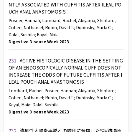
NTLY ASSOCIATED WITH CUFFITIS AFTER ILEAL PO
UCH ANAL ANASTOMOSIS
Posner, Hannah
; Lombard, Rachel
; Akiyama, Shintaro
;
Cohen, Nathaniel
; Rubin, David T.
; Dubinsky
; Marla C.
;
Dalal, Sushila
; Kayal, Maia
Digestive Disease Week 2023
231.
ACTIVE HISTOLOGIC DISEASE IN THE SETTING
OF AN ENDOSCOPICALLY NORMAL CUFF DOES NOT
INCREASE THE ODDS OF FUTURE CUFFITIS AFTER I
LEAL POUCH ANAL ANASTOMOSIS
Lombard, Rachel
; Posner, Hannah
; Akiyama, Shintaro
;
Cohen, Nathaniel
; Rubin, David T.
; Dubinsky
; Marla C.
;
Kayal, Maia
; Dalal, Sushila
Digestive Disease Week 2023
232.
潰瘍性大腸炎再燃との鑑別に苦慮したS状結腸原