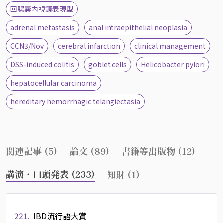
回腸嚢内視鏡表現型
adrenal metastasis
anal intraepithelial neoplasia
CCN3/Nov
cerebral infarction
clinical management
DSS-induced colitis
goblet cells
Helicobacter pylori
hepatocellular carcinoma
hereditary hemorrhagic telangiectasia
関連記事 (5)
論文 (89)
書籍等出版物 (12)
講演・口頭発表 (233)
知財 (1)
221.
IBD流行語大賞