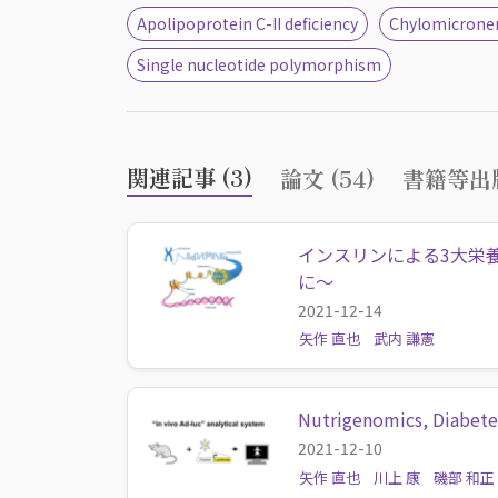
Apolipoprotein C-II deficiency
Chylomicrone
Single nucleotide polymorphism
関連記事 (3)
論文 (54)
書籍等出版
インスリンによる3大栄
に〜
2021-12-14
矢作 直也
武内 謙憲
Nutrigenomics, Diab
2021-12-10
矢作 直也
川上 康
磯部 和正