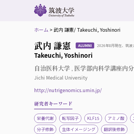
ホーム
>
武内 謙憲
/ Takeuchi, Yoshinori
武内 謙憲
ALUMNI
2026年8月現在、筑
Takeuchi, Yoshinori
自治医科大学 , 医学部内科学講座内分
Jichi Medical University
http://nutrigenomics.umin.jp/
研究者キーワード
栄養代謝
転写因子
KLF15
アミノ酸
分子修飾
生体イメージング
翻訳後修飾