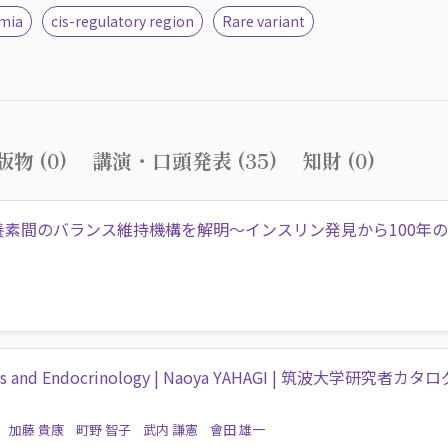
mia
cis-regulatory region
Rare variant
物 (0)
講演・口頭発表 (35)
知財 (0)
養素間のバランス維持機構を解明〜インスリン発見から100年
etes and Endocrinology | Naoya YAHAGI | 筑波大学研究者カタロ
加藤 貴康
町野 智子
武内 謙憲
會田 雄一