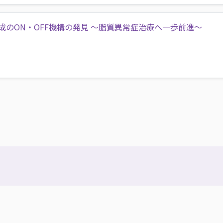
成のON・OFF機構の発見 ～脂質異常症治療へ一歩前進～