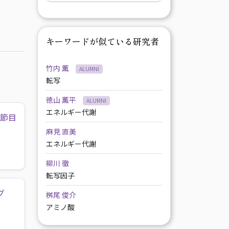
キーワードが似ている研究者
竹内 薫
ALUMNI
転写
徳山 薫平
ALUMNI
エネルギー代謝
の節目
麻見 直美
エネルギー代謝
柳川 徹
転写因子
グ
桝尾 俊介
アミノ酸