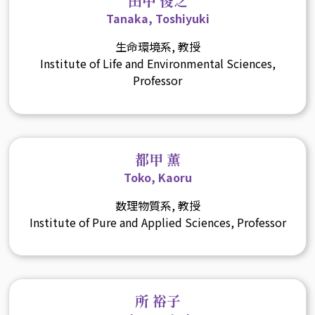
田中 俊之
Tanaka, Toshiyuki
生命環境系, 教授
Institute of Life and Environmental Sciences,
Professor
都甲 薫
Toko, Kaoru
数理物質系, 教授
Institute of Pure and Applied Sciences, Professor
所 裕子