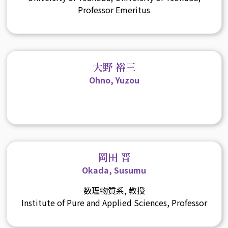
Professor Emeritus
大野 裕三
Ohno, Yuzou
岡田 晋
Okada, Susumu
数理物質系, 教授
Institute of Pure and Applied Sciences, Professor