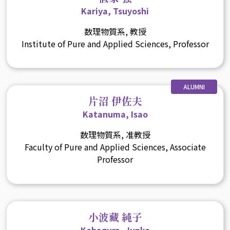
Kariya, Tsuyoshi
数理物質系, 教授
Institute of Pure and Applied Sciences, Professor
ALUMNI
片沼 伊佐夫
Katanuma, Isao
数理物質系, 准教授
Faculty of Pure and Applied Sciences, Associate
Professor
小波藏 純子
Kohagura, Junko