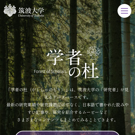
「学者の杜（がくしゃのもり）」は、筑波大学の「研究者」が見
えるデータベースです。
最新の研究業績や研究課題だけでなく、日本語で書かれた読みや
すい記事や、研究を紹介するムービーなど
さまざまなコンテンツもまとめてみることできます。