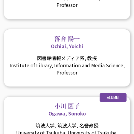
Professor
落合 陽一
Ochiai, Yoichi
図書館情報メディア系, 教授
Institute of Library, Information and Media Science,
Professor
ALUMNI
小川 園子
Ogawa, Sonoko
筑波大学, 筑波大学, 名誉教授
University of Tsukuba, University of Tsukuba,